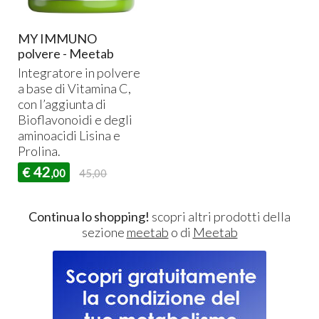
MY IMMUNO
polvere - Meetab
Integratore in polvere
a base di Vitamina C,
con l’aggiunta di
Bioflavonoidi e degli
aminoacidi Lisina e
Prolina.
42
€
,00
45,00
Continua lo shopping!
scopri altri prodotti della
sezione
meetab
o di
Meetab