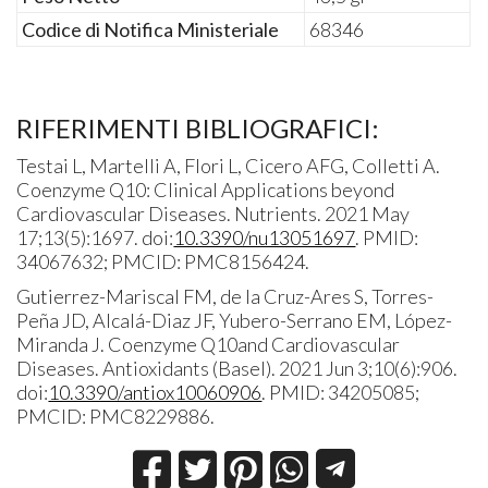
Codice di Notifica Ministeriale
68346
RIFERIMENTI BIBLIOGRAFICI:
Testai L, Martelli A, Flori L, Cicero AFG, Colletti A.
Coenzyme Q10: Clinical Applications beyond
Cardiovascular Diseases. Nutrients. 2021 May
17;13(5):1697. doi:
10.3390/nu13051697
. PMID:
34067632; PMCID: PMC8156424.
Gutierrez-Mariscal FM, de la Cruz-Ares S, Torres-
Peña JD, Alcalá-Diaz JF, Yubero-Serrano EM, López-
Miranda J. Coenzyme Q10and Cardiovascular
Diseases. Antioxidants (Basel). 2021 Jun 3;10(6):906.
doi:
10.3390/antiox10060906
. PMID: 34205085;
PMCID: PMC8229886.