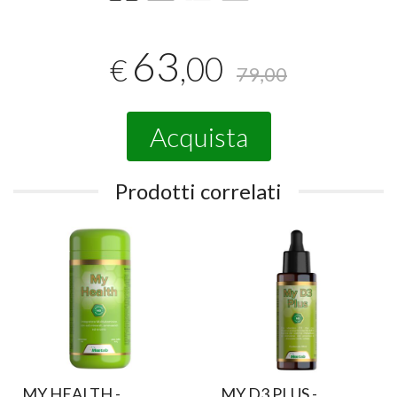
63
,00
€
79,00
Acquista
Prodotti correlati
MY HEALTH -
MY D3 PLUS -