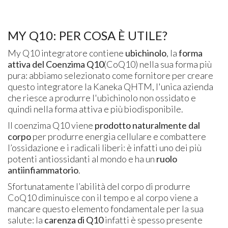
MY Q10: PER COSA È UTILE?
My Q10 integratore contiene
ubichinolo
, la
forma
attiva del Coenzima Q10
(CoQ10) nella sua forma più
pura: abbiamo selezionato come fornitore per creare
questo integratore la Kaneka QHTM, l'unica azienda
che riesce a produrre l'ubichinolo non ossidato e
quindi nella forma attiva e più biodisponibile.
Il coenzima Q10 viene
prodotto naturalmente dal
corpo
per produrre energia cellulare e combattere
l’ossidazione e i radicali liberi: è infatti uno dei più
potenti antiossidanti al mondo e ha un
ruolo
antiinfiammatorio
.
Sfortunatamente l’abilità del corpo di produrre
CoQ10 diminuisce con il tempo e al corpo viene a
mancare questo elemento fondamentale per la sua
salute: la
carenza di Q10
infatti è spesso presente