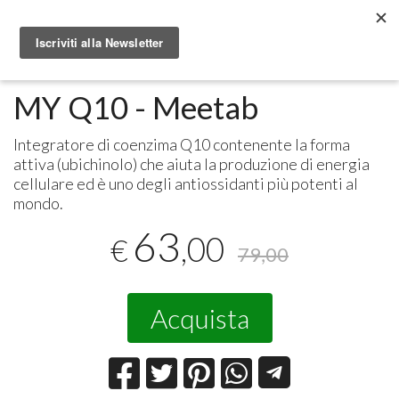
Metabolomic.it
Integratori alimentari
Meetab
MY Q10 - Meetab
Integratore di coenzima Q10 contenente la forma
attiva (ubichinolo) che aiuta la produzione di energia
cellulare ed è uno degli antiossidanti più potenti al
mondo.
63
,00
€
79,00
Acquista