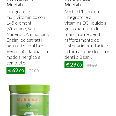
Meetab
Meetab
Integratore
My D3
PLUS
è un
multivitaminico con
integratore di
145 elementi
vitamina D3 liquido al
(Vitamine, Sali
gusto naturale di
Minerali, Aminoacidi,
arancia utile per il
Enzimi ed estratti
rafforzamento del
naturali di Frutta e
sistema immunitario e
Verdura) bilanciati in
la formazione di ossa e
modo sinergico e
denti più sani.
completo.
29
€
,00
31,20
62
€
,00
72,00