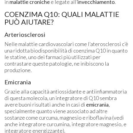
in
malattie croniche
e legate all’
invecchiamento
.
COENZIMA Q10: QUALI MALATTIE
PUÒ AIUTARE?
Arteriosclerosi
Nelle malattie cardiovascolari come l’aterosclerosi c’è
una ridotta biodisponibilità di coenzima Q10 in quanto
le statine, uno dei farmaci più utilizzati per
contrastare queste patologie, ne inibiscono la
produzione.
Emicrania
Grazie alla capacità antiossidante e antiinfiammatoria
di questa molecola, un integratore di Q10 sembra
avere buoni risultati anche in casi di
emicrania
,
specialmente quanto viene associato ad altre
sostanze come curcuma, magnesio e riboflavina (vedi
anche integratore curcumina, integratore magnesio, e
integratore energizzante).