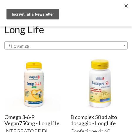
Metabolomic.it
Long Life
Rilevanza
Omega 3-6-9
B complex 50 ad alto
Vegan750mg - LongLife
dosaggio - LongLife
INTEGRATORE
DI
Confezione da 60