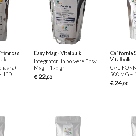
Primrose
Easy Mag - Vitalbulk
California 
ulk
Vitalbulk
Integratori in polvere Easy
enagra)
CALIFORN
Mag – 198 gr.
– 100
500 MG – 1
22
€
,00
24
€
,00