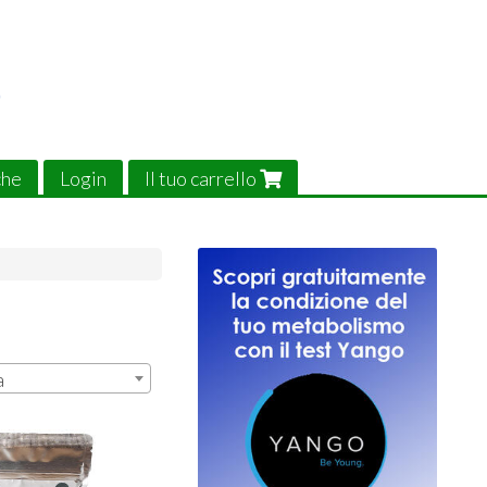
che
Login
Il tuo carrello
a