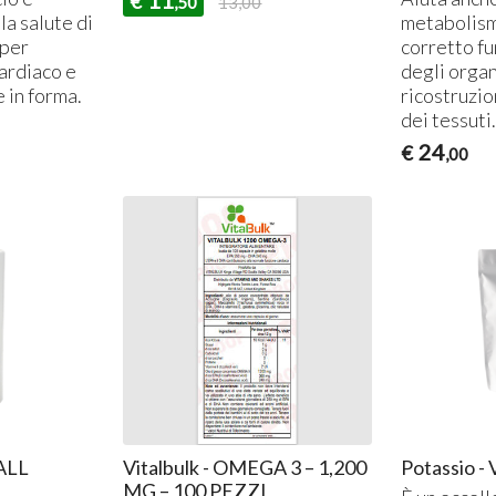
11
€
,50
13,00
a salute di
metabolismo
 per
corretto f
cardiaco e
degli organ
 in forma.
ricostruzio
dei tessuti.
24
€
,00
ALL
Vitalbulk - OMEGA 3 – 1,200
Potassio - 
MG – 100 PEZZI