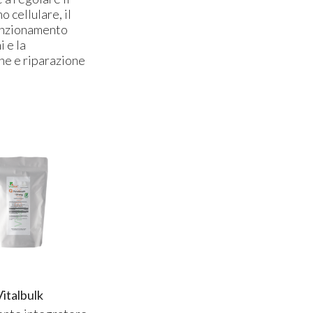
 cellulare, il
unzionamento
i e la
ne e riparazione
Vitalbulk