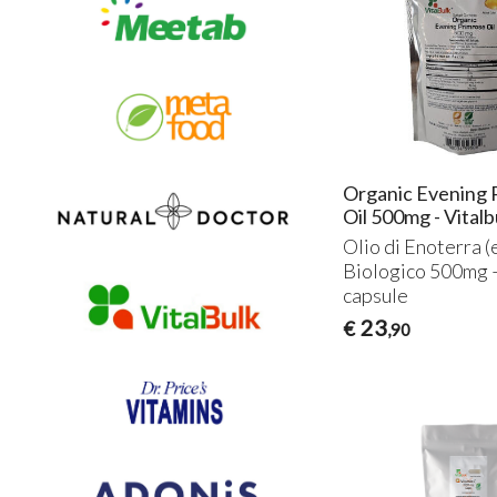
Organic Evening 
Oil 500mg - Vitalb
Olio di Enoterra (
Biologico 500mg 
capsule
23
€
,90