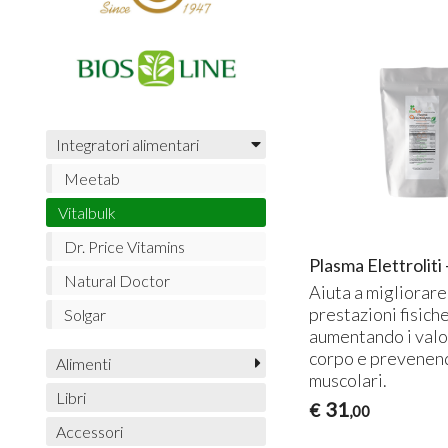
Integratori alimentari
Meetab
Vitalbulk
Dr. Price Vitamins
Plasma Elettroliti 
Natural Doctor
Aiuta a migliorare
prestazioni fisich
Solgar
aumentando i valor
corpo e prevenend
Alimenti
muscolari.
Libri
31
€
,00
Accessori