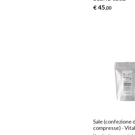
45
€
,00
Sale (confezione 
compresse) - Vita