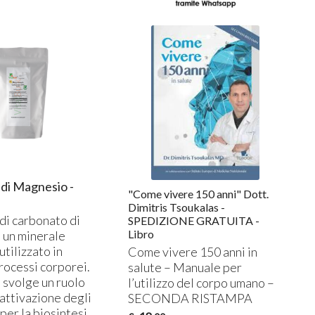
di Magnesio -
"Come vivere 150 anni" Dott.
Dimitris Tsoukalas -
di carbonato di
SPEDIZIONE GRATUITA -
Libro
 un minerale
utilizzato in
Come vivere 150 anni in
rocessi corporei.
salute – Manuale per
 svolge un ruolo
l’utilizzo del corpo umano –
’attivazione degli
SECONDA
RISTAMPA
per la biosintesi