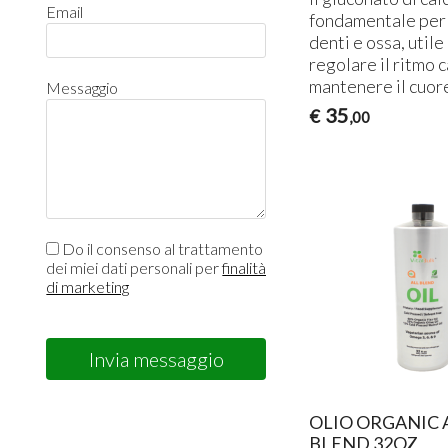
Email
fondamentale per l
denti e ossa, utile
regolare il ritmo 
mantenere il cuore
Messaggio
35
€
,00
Do il consenso al trattamento
dei miei dati personali per
finalità
di marketing
Invia messaggio
OLIO ORGANIC 
BLEND 32OZ