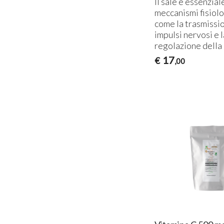
Il sale è essenzial
meccanismi fisiolog
come la trasmissi
impulsi nervosi e 
regolazione della
17
€
,00