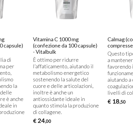
mg
Vitamina C 1000 mg
Calmag (co
0 capsule)
(confezione da 100 capsule)
compresse) 
- Vitalbulk
Questo tipo
ia di
È ottimo per ridurre
a mantenere
ima per
l’affaticamento, aiutando il
favorendo 
mento,
metabolismo energetico
funzioname
olismo
sostenendo la salute del
aiutando a
nendo la
cuore e delle articolazioni,
coagulazion
 delle
inoltre è anche un
livelli di c
tre è anche
antiossidante ideale in
18
€
,50
deale in
quanto stimola la produzione
 produzione
di collagene.
24
€
,00