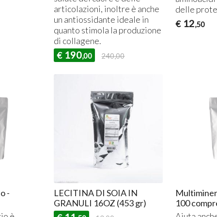
articolazioni, inoltre è anche
delle prote
un antiossidante ideale in
12
€
,50
quanto stimola la produzione
di collagene.
190
€
,00
240,00
o -
LECITINA DI SOIA IN
Multiminer
GRANULI 16OZ (453 gr)
100 compre
cio è
Aiuta anche