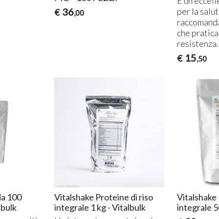
È un eccell
36
per la salu
€
,00
raccomanda
che pratica
resistenza.
15
€
,50
da 100
Vitalshake Proteine di riso
Vitalshake 
lbulk
integrale 1 kg - Vitalbulk
integrale 5