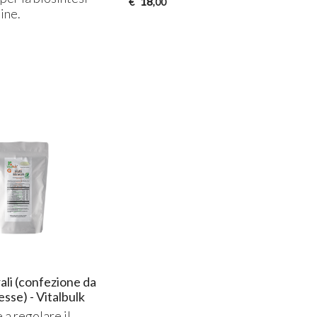
18
€
,00
ine.
ali (confezione da
sse) - Vitalbulk
 a regolare il