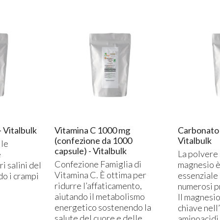
- Vitalbulk
Vitamina C 1000 mg
Carbonato 
(confezione da 1000
Vitalbulk
 le
capsule) - Vitalbulk
La polvere 
e
Confezione Famiglia di
magnesio è
i salini del
Vitamina C. È ottima per
essenziale 
o i crampi
ridurre l’affaticamento,
numerosi p
aiutando il metabolismo
Il magnesio
energetico sostenendo la
chiave nell
salute del cuore e delle
aminoacidi 