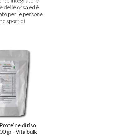
ente integratore
te delle ossa ed è
to per le persone
no sport di
Proteine di riso
00 gr - Vitalbulk