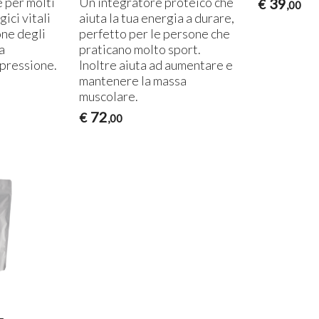
e per molti
Un integratore proteico che
39
€
,00
ici vitali
aiuta la tua energia a durare,
one degli
perfetto per le persone che
la
praticano molto sport.
 pressione.
Inoltre aiuta ad aumentare e
mantenere la massa
muscolare.
72
€
,00