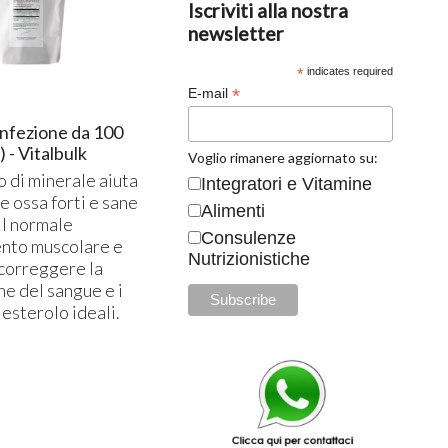
Iscriviti alla nostra
newsletter
*
indicates required
*
E-mail
nfezione da 100
- Vitalbulk
Voglio rimanere aggiornato su:
 di minerale aiuta
Integratori e Vitamine
 ossa forti e sane
Alimenti
il normale
Consulenze
nto muscolare e
Nutrizionistiche
 correggere la
e del sangue e i
olesterolo ideali.