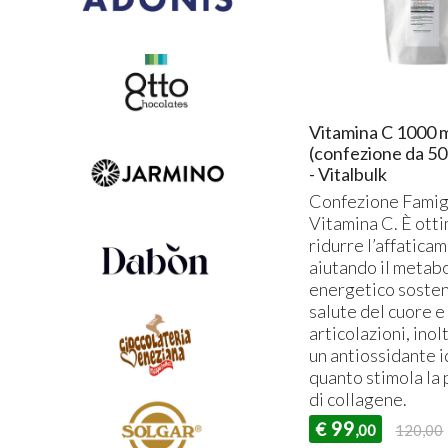
Vitamina C 1000 
(confezione da 50
- Vitalbulk
Confezione Famigl
Vitamina C. È ott
ridurre l’affatica
aiutando il metab
energetico soste
salute del cuore e
articolazioni, inol
un antiossidante i
quanto stimola la
di collagene.
99
€
,00
120,00