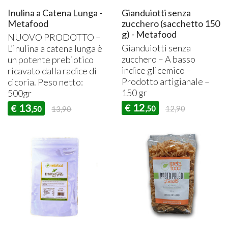
Inulina a Catena Lunga -
Gianduiotti senza
Metafood
zucchero (sacchetto 150
g) - Metafood
NUOVO
PRODOTTO
–
Gianduiotti senza
L’inulina a catena lunga è
zucchero – A basso
un potente prebiotico
indice glicemico –
ricavato dalla radice di
Prodotto artigianale –
cicoria. Peso netto:
150 gr
500gr
12
13
€
€
,50
12,90
,50
13,90