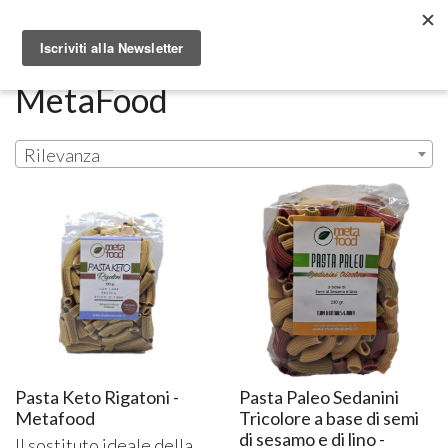
Metabolomic.it
MetaFood
Rilevanza
Pasta Keto Rigatoni -
Pasta Paleo Sedanini
Metafood
Tricolore a base di semi
di sesamo e di lino -
Il sostituto ideale della