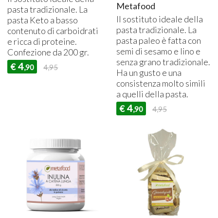
Metafood
pasta tradizionale. La
Il sostituto ideale della
pasta Keto a basso
pasta tradizionale. La
contenuto di carboidrati
pasta paleo è fatta con
e ricca di proteine.
semi di sesamo e lino e
Confezione da 200 gr.
senza grano tradizionale.
4
€
,90
4,95
Ha un gusto e una
consistenza molto simili
a quelli della pasta.
4
€
,90
4,95