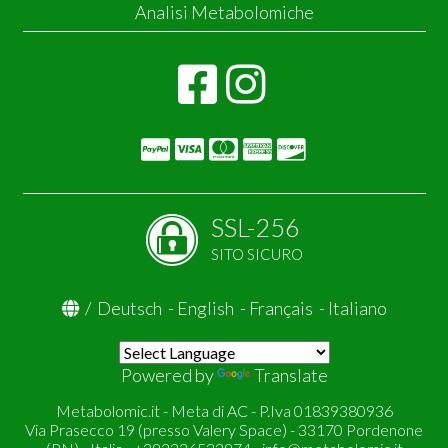
Analisi Metabolomiche
SSL-256
SITO SICURO
/
Deutsch
-
English
-
Français
-
Italiano
Powered by
Translate
Metabolomic.it - Meta di AC - P.Iva 01839380936
Via Prasecco 19 (presso Valery Space) - 33170 Pordenone