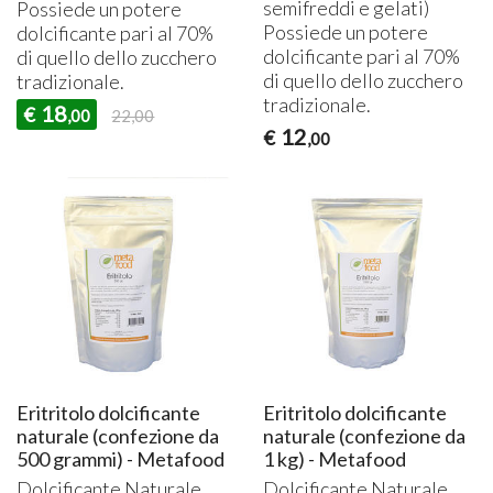
semifreddi e gelati)
Possiede un potere
Possiede un potere
dolcificante pari al 70%
dolcificante pari al 70%
di quello dello zucchero
di quello dello zucchero
tradizionale.
tradizionale.
18
€
,00
22,00
12
€
,00
Eritritolo dolcificante
Eritritolo dolcificante
naturale (confezione da
naturale (confezione da
500 grammi) - Metafood
1 kg) - Metafood
Dolcificante Naturale
Dolcificante Naturale