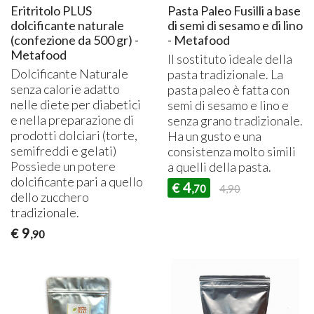
Eritritolo PLUS
Pasta Paleo Fusilli a base
dolcificante naturale
di semi di sesamo e di lino
(confezione da 500 gr) -
- Metafood
Metafood
Il sostituto ideale della
Dolcificante Naturale
pasta tradizionale. La
senza calorie adatto
pasta paleo è fatta con
nelle diete per diabetici
semi di sesamo e lino e
e nella preparazione di
senza grano tradizionale.
prodotti dolciari (torte,
Ha un gusto e una
semifreddi e gelati)
consistenza molto simili
Possiede un potere
a quelli della pasta.
dolcificante pari a quello
4
€
,70
4,90
dello zucchero
tradizionale.
9
€
,90