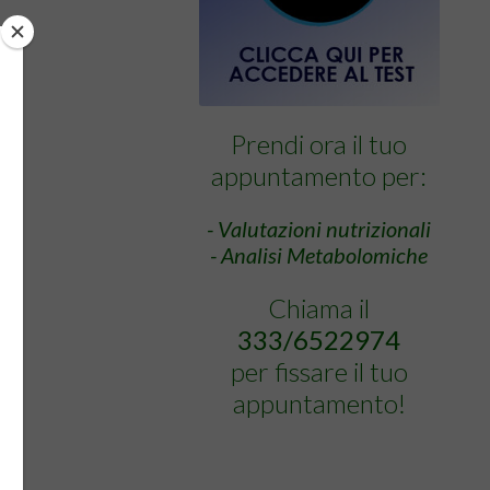
Prendi ora il tuo
appuntamento per:
- Valutazioni nutrizionali
- Analisi Metabolomiche
Chiama il
333/6522974
per fissare il tuo
appuntamento!