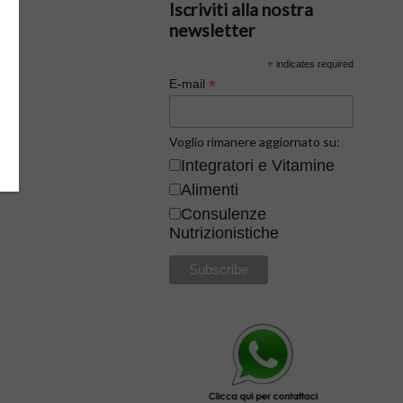
Iscriviti alla nostra
newsletter
*
indicates required
*
E-mail
Voglio rimanere aggiornato su:
Integratori e Vitamine
Alimenti
Consulenze
Nutrizionistiche