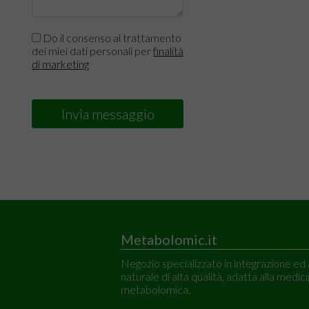
Do il consenso al trattamento
dei miei dati personali per
finalità
di marketing
Invia messaggio
Metabolomic.it
Negozio specializzato in integrazione ed
naturale di alta qualità, adatta alla medic
metabolomica.