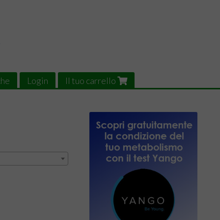
che
Login
Il tuo carrello