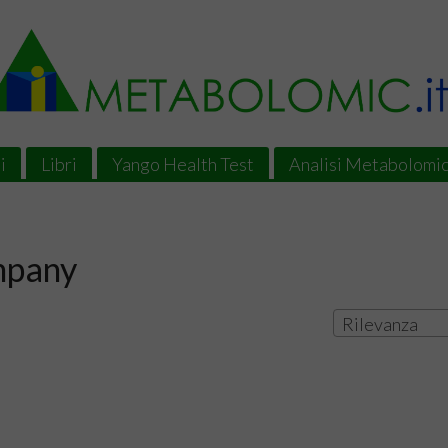
i
Libri
Yango Health Test
Analisi Metabolomi
mpany
Rilevanza