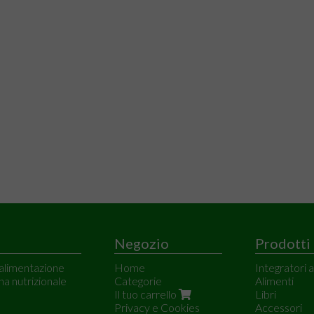
Negozio
Prodotti
 alimentazione
Home
Integratori 
ina nutrizionale
Categorie
Alimenti
Il tuo carrello
Libri
Privacy e Cookies
Accessori