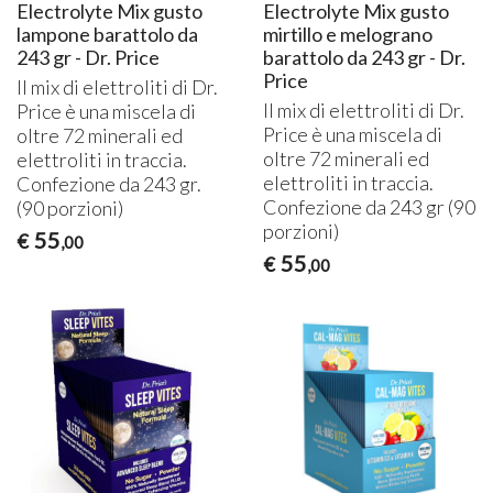
Electrolyte Mix gusto
Electrolyte Mix gusto
lampone barattolo da
mirtillo e melograno
243 gr - Dr. Price
barattolo da 243 gr - Dr.
Price
Il mix di elettroliti di Dr.
Il mix di elettroliti di Dr.
Price è una miscela di
Price è una miscela di
oltre 72 minerali ed
oltre 72 minerali ed
elettroliti in traccia.
elettroliti in traccia.
Confezione da 243 gr.
Confezione da 243 gr (90
(90 porzioni)
porzioni)
55
€
,00
55
€
,00