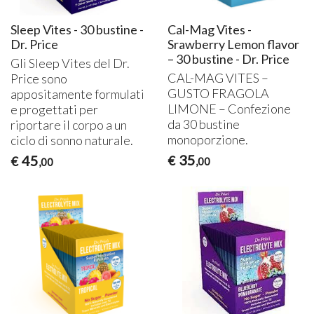
Sleep Vites - 30 bustine -
Cal-Mag Vites -
Dr. Price
Srawberry Lemon flavor
– 30 bustine - Dr. Price
Gli Sleep Vites del Dr.
CAL
-
MAG
VITES
–
Price sono
GUSTO
FRAGOLA
appositamente formulati
LIMONE
– Confezione
e progettati per
da 30 bustine
riportare il corpo a un
monoporzione.
ciclo di sonno naturale.
35
45
€
€
,00
,00