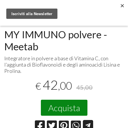
Metabolomic.it
Integratori alimentari
Meetab
MY IMMUNO polvere -
Meetab
Integratore in polvere a base di Vitamina C, con
l’aggiunta di Bioflavonoidi e degli aminoacidi Lisina e
Prolina.
42
,00
€
45,00
Acquista