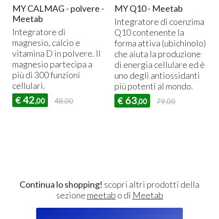
MY CALMAG - polvere -
MY Q10 - Meetab
Meetab
Integratore di coenzima
Integratore di
Q10 contenente la
magnesio, calcio e
forma attiva (ubichinolo)
vitamina D in polvere. Il
che aiuta la produzione
magnesio partecipa a
di energia cellulare ed è
più di 300 funzioni
uno degli antiossidanti
cellulari.
più potenti al mondo.
42
63
€
€
,00
48,00
,00
79,00
Continua lo shopping!
scopri altri prodotti della
sezione
meetab
o di
Meetab