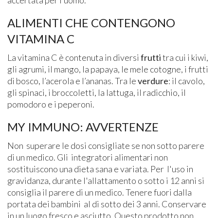
ALIMENTI CHE CONTENGONO
VITAMINA C
La vitamina C è contenuta in diversi
frutti
tra cui i kiwi,
gli agrumi, il mango, la papaya, le mele cotogne, i frutti
di bosco, l’acerola e l’ananas. Tra le
verdure
: il cavolo,
gli spinaci, i broccoletti, la lattuga, il radicchio, il
pomodoro e i peperoni.
MY IMMUNO: AVVERTENZE
Non superare le dosi consigliate se non sotto parere
di un medico. Gli integratori alimentari non
sostituiscono una dieta sana e variata. Per l'uso in
gravidanza, durante l'allattamento o sotto i 12 anni si
consiglia il parere di un medico. Tenere fuori dalla
portata dei bambini al di sotto dei 3 anni. Conservare
in un luogo fresco e asciutto. Questo prodotto non