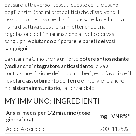
passare attraverso i tessuti queste cellule usano
degli enzimi (enzimi proteolitici) che dissolvono il
tessuto connettivo per lasciar passare la cellula. La
lisina disattiva questi enzimi ottenendo una
regolazione dell’infiammazione a livello dei vasi
sanguigni e
aiutando a riparare le pareti dei vasi
sanguigni.
La vitamina C inoltre ha un forte
potere antiossidante
(vedi anche integratore antiossidante
) e va a
contrastare l’azione dei radicali liberi; essa favorisce il
regolare
assorbimento del ferro
e interviene anche
nel
sistema immunitario
, rafforzandolo.
MY IMMUNO: INGREDIENTI
Analisi media per 1/2 misurino (dose
mg
VNR%*
giornaliera)
Acido Ascorbico
900
1125%