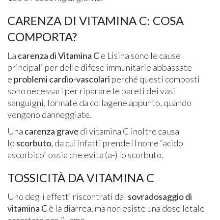
CARENZA DI VITAMINA C: COSA
COMPORTA?
La
carenza di Vitamina C
e Lisina sono le cause
principali per delle difese immunitarie abbassate
e
problemi cardio-vascolari
perché questi composti
sono necessari per riparare le pareti dei vasi
sanguigni, formate da collagene appunto, quando
vengono danneggiate.
Una
carenza grave
di vitamina C inoltre causa
lo
scorbuto
, da cui infatti prende il nome “acido
ascorbico” ossia che evita (a-) lo scorbuto.
TOSSICITÀ DA VITAMINA C
Uno degli effetti riscontrati dal
sovradosaggio di
vitamina C
è la diarrea, ma non esiste una dose letale
accertata per l’uomo.