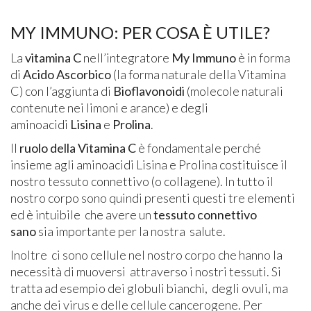
MY IMMUNO: PER COSA È UTILE?
La
vitamina C
nell’integratore
My Immuno
è in forma
di
Acido Ascorbico
(la forma naturale della Vitamina
C) con l’aggiunta di
Bioflavonoidi
(molecole naturali
contenute nei limoni e arance) e degli
aminoacidi
Lisina
e
Prolina
.
Il
ruolo della Vitamina C
è fondamentale perché
insieme agli aminoacidi Lisina e Prolina costituisce il
nostro tessuto connettivo (o collagene). In tutto il
nostro corpo sono quindi presenti questi tre elementi
ed è intuibile che avere un
tessuto connettivo
sano
sia importante per la nostra salute.
Inoltre ci sono cellule nel nostro corpo che hanno la
necessità di muoversi attraverso i nostri tessuti. Si
tratta ad esempio dei globuli bianchi, degli ovuli, ma
anche dei virus e delle cellule cancerogene. Per