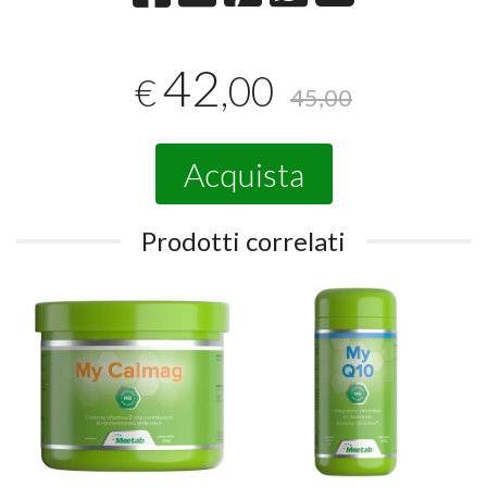
42
,00
€
45,00
Acquista
Prodotti correlati