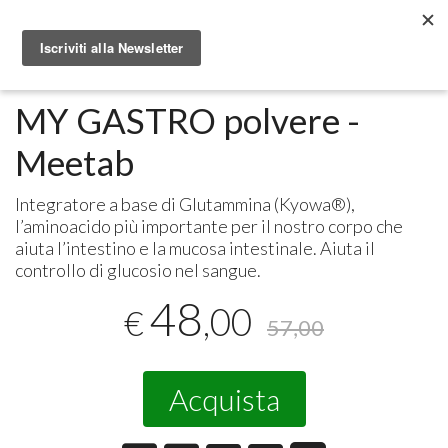
Metabolomic.it
Integratori alimentari
Meetab
MY GASTRO polvere -
Meetab
Integratore a base di Glutammina (Kyowa®),
l’aminoacido più importante per il nostro corpo che
aiuta l’intestino e la mucosa intestinale. Aiuta il
controllo di glucosio nel sangue.
48
,00
€
57,00
Acquista