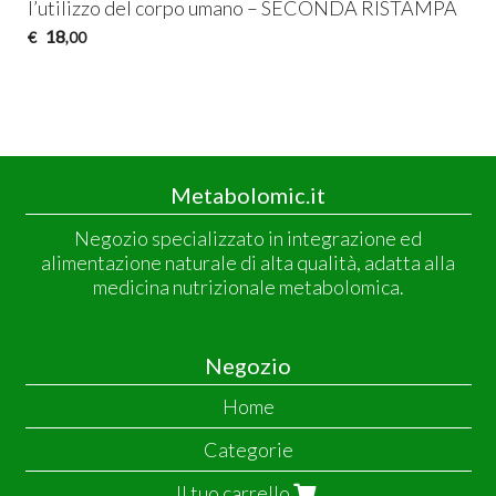
l’utilizzo del corpo umano –
SECONDA
RISTAMPA
18
€
,00
Metabolomic.it
Negozio specializzato in integrazione ed
alimentazione naturale di alta qualità, adatta alla
medicina nutrizionale metabolomica.
Negozio
Home
Categorie
Il tuo carrello