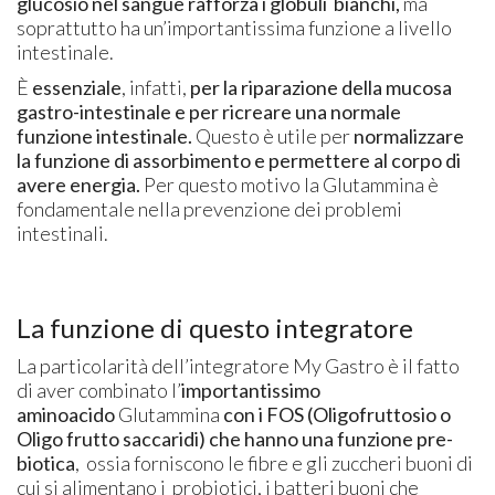
glucosio nel sangue rafforza i globuli bianchi,
ma
soprattutto ha un’importantissima funzione a livello
intestinale.
È
essenziale
, infatti,
per la riparazione della mucosa
gastro-intestinale
e per ricreare una normale
funzione intestinale.
Questo è utile per
normalizzare
la funzione di assorbimento e permettere al corpo di
avere energia.
Per questo motivo la Glutammina è
fondamentale nella prevenzione dei problemi
intestinali.
La funzione di questo integratore
La particolarità dell’integratore My Gastro è il fatto
di aver combinato l’
importantissimo
aminoacido
Glutammina
con i FOS (Oligofruttosio o
Oligo frutto saccaridi) che hanno una funzione pre-
biotica
, ossia forniscono le fibre e gli zuccheri buoni di
cui si alimentano i probiotici, i batteri buoni che