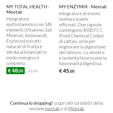
MY TOTAL HEALTH -
MY ENZYMIX - Meetab
Meetab
Integratore di enzimi,
Integratore
inulina e piante
multivitaminico con 145
officinali. Due capsule
elementi (Vitamine, Sali
contengono 4500
FCC
Minerali, Aminoacidi,
(Food Chemical Codex)
Enzimi ed estratti
di Lattasi, utile per
e
naturali di Frutta e
migliorare la digestione
Verdura) bilanciati in
del lattosio. Lo zenzero
modo sinergico e
e la menta favoriscono la
completo.
funzionalità digestiva.
48
45
€
€
,00
53,70
,00
Continua lo shopping!
scopri altri prodotti della
sezione
meetab
o di
Meetab