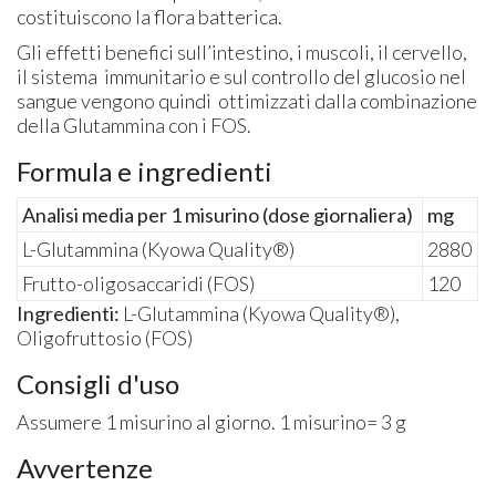
costituiscono la flora batterica.
Gli effetti benefici sull’intestino, i muscoli, il cervello,
il sistema immunitario e sul controllo del glucosio nel
sangue vengono quindi ottimizzati dalla combinazione
della Glutammina con i FOS.
Formula e ingredienti
Analisi media per 1 misurino (dose giornaliera)
mg
L-Glutammina (Kyowa Quality®)
2880
Frutto-oligosaccaridi (FOS)
120
Ingredienti:
L-Glutammina (Kyowa Quality®),
Oligofruttosio (FOS)
Consigli d'uso
Assumere 1 misurino al giorno. 1 misurino= 3 g
Avvertenze