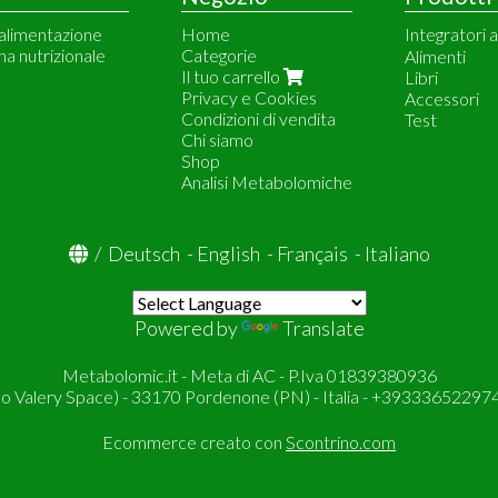
 alimentazione
Home
Integratori 
ina nutrizionale
Categorie
Meetab
Alimenti
Il tuo carrello
Vitalbulk
Libri
Privacy e Cookies
Dr. Price Vi
Accessori
Condizioni di vendita
Natural Doc
Test
Chi siamo
Solgar
Shop
Analisi Metabolomiche
/
Deutsch
-
English
-
Français
-
Italiano
Powered by
Translate
Metabolomic.it - Meta di AC - P.Iva 01839380936
so Valery Space) - 33170 Pordenone (PN) - Italia - +393336522974
Ecommerce creato con
Scontrino.com