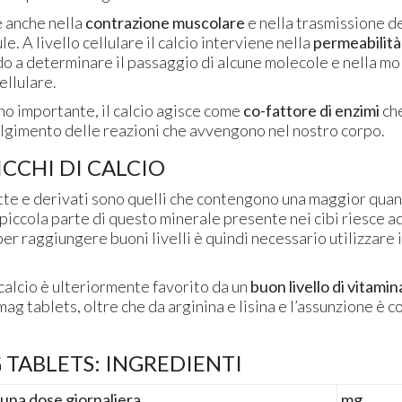
ne anche nella
contrazione muscolare
e nella trasmissione d
ule. A livello cellulare il calcio interviene nella
permeabilità
o a determinare il passaggio di alcune molecole e nella mol
ellulare.
o importante, il calcio agisce come
co-fattore di enzimi
ch
olgimento delle reazioni che avvengono nel nostro corpo.
ICCHI DI CALCIO
latte e derivati sono quelli che contengono una maggior quant
 piccola parte di questo minerale presente nei cibi riesce 
per raggiungere buoni livelli è quindi necessario utilizzare i
calcio è ulteriormente favorito da un
buon livello di vitami
mag tablets, oltre che da arginina e lisina e l’assunzione è c
TABLETS: INGREDIENTI
 una dose giornaliera
mg