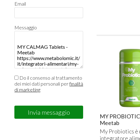
Email
Messaggio
Do il consenso al trattamento
dei miei dati personali per
finalità
di marketing
Invia messaggio
MY PROBIOTICS
Meetab
My Probiotics è 
integratore ali