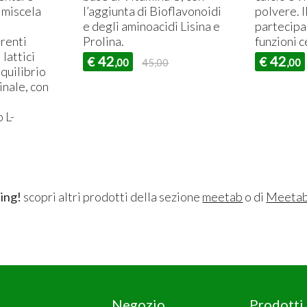
a miscela
l’aggiunta di Bioflavonoidi
polvere. 
e degli aminoacidi Lisina e
partecipa 
erenti
Prolina.
funzioni ce
 lattici
42
42
€
€
,00
45,00
,00
equilibrio
tinale, con
 L-
ing!
scopri altri prodotti della sezione
meetab
o di
Meeta
Negozio
Prodotti