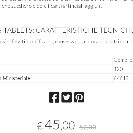
ene zucchero o dolcificanti artificiali aggiunti
TABLETS: CARATTERISTICHE TECNICH
osio, lieviti, dolcificanti, conservanti, coloranti o altri com
Compre
120
a Ministeriale
64613
45
,00
€
52,00