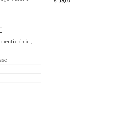
18
€
,00
E
ponenti chimici,
sse