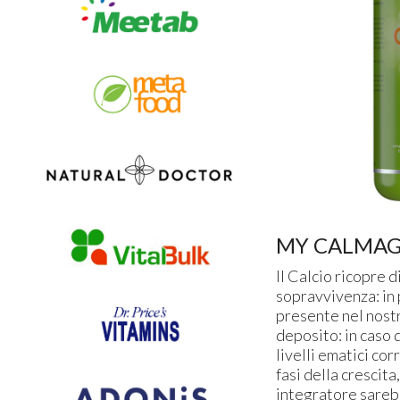
MY CALMAG 
Il Calcio ricopre 
sopravvivenza: in p
presente nel nost
deposito: in caso 
livelli ematici co
fasi della crescita
integratore sareb