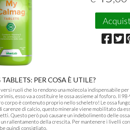
Acquis
TABLETS: PER COSA È UTILE?
diversi ruoli che lo rendono una molecola indispensabile per
rimis, esso va a costituire le ossa assieme al fosforo. Il 98
ro corpo è contenuto proprio nello scheletro! Le ossa fung
di carenze di calcio, questo minerale viene mobilitato da ess
rretti. Questo però può causare un indebolimento delle ossa
, un rallentamento della crescita. Per mantenere i livelli corr
be quindi consigliato.