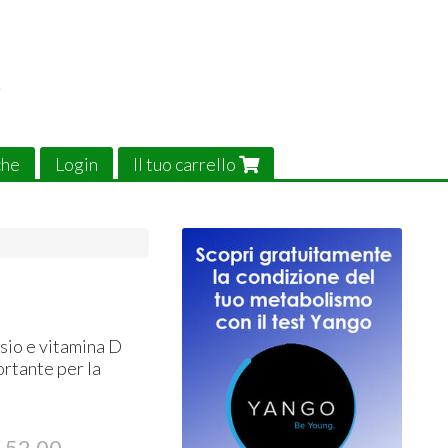
che
Login
Il tuo carrello
sio e vitamina D
ortante per la
52,00