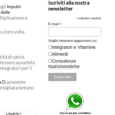
Iscriviti alla nostra
egli
impulsi
newsletter
 delle
tiplicazione e
*
indicates required
*
E-mail
e a loro volta
Voglio rimanere aggiornato su:
Integratori e Vitamine
Alimenti
ità di calcio.
Consulenze
ad essere assorbito
Nutrizionistiche
ntegratori per il
na D
, presente
onsigliata lontano
VNR%*