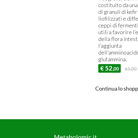
costituito da un
di granuli di kefir
liofilizzati e diff
ceppi di fermenti
utili a favorire l’
della flora intes
l’aggiunta
dell’amminoacido
glutammina.
52
€
,00
65,00
Continua lo shopp
Metabolomic.it