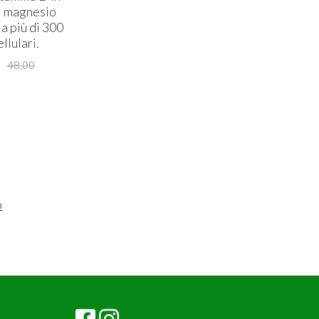
Il magnesio
a più di 300
llulari.
48,00
b