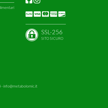
alimentari
tamins
tor
SSL-256
SITO SICURO
 -
info@metabolomic.it