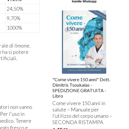
24,50%
9,70%
1000%
ale di limone.
e ha sì potere
tificiali.
"Come vivere 150 anni" Dott.
Dimitris Tsoukalas -
SPEDIZIONE GRATUITA -
Libro
Come vivere 150 anni in
atori non vanno
salute – Manuale per
 Per l'uso in
l’utilizzo del corpo umano –
 medico. Tenere
SECONDA
RISTAMPA
luogo fresco e