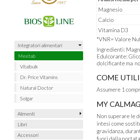
Magnesio
Calcio
Vitamina D3
*VNR= Valore Nut
Integratori alimentari
Ingredienti: Magn
Edulcorante: Glico
Meetab
dolcificante ma non
Vitalbulk
COME UTIL
Dr. Price Vitamins
Natural Doctor
Assumere 1 compre
Solgar
MY CALMAG
Alimenti
Non superare le do
intesi come sostitu
Libri
gravidanza, durant
Accessori
fuori dalla portata