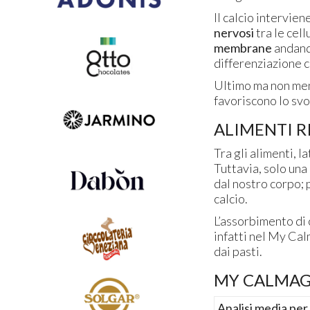
Il calcio intervie
nervosi
tra le cell
membrane
andand
differenziazione c
Ultimo ma non men
favoriscono lo sv
ALIMENTI R
Tra gli alimenti, 
Tuttavia, solo una
dal nostro corpo; 
calcio.
L’assorbimento di 
infatti nel My Cal
dai pasti.
MY CALMAG 
Analisi media per