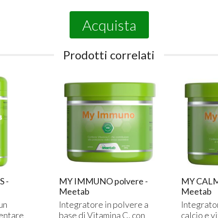
Acquista
Prodotti correlati
 -
MY IMMUNO polvere -
MY CALMA
Meetab
Meetab
un
Integratore in polvere a
Integrato
mentare
base di Vitamina C, con
calcio e v