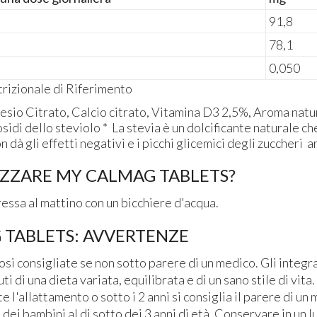
91,8
78,1
0,050
rizionale di Riferimento
esio Citrato, Calcio citrato, Vitamina D3 2,5%, Aroma natur
sidi dello steviolo * La stevia è un dolcificante naturale ch
 dà gli effetti negativi e i picchi glicemici degli zuccheri ar
IZZARE MY CALMAG TABLETS?
ssa al mattino con un bicchiere d'acqua.
 TABLETS: AVVERTENZE
si consigliate se non sotto parere di un medico. Gli integr
ti di una dieta variata, equilibrata e di un sano stile di vita.
e l'allattamento o sotto i 2 anni si consiglia il parere di un
 dei bambini al di sotto dei 3 anni di età. Conservare in un 