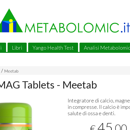
i
Libri
Yango Health Test
Analisi Metabolomi
Meetab
AG Tablets - Meetab
Integratore di calcio, magne
in compresse. Il calcio è imp
salute di ossa e denti.
45
,00
€