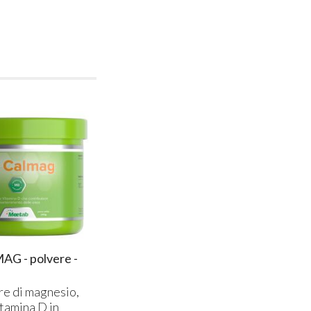
G - polvere -
re di magnesio,
itamina D in