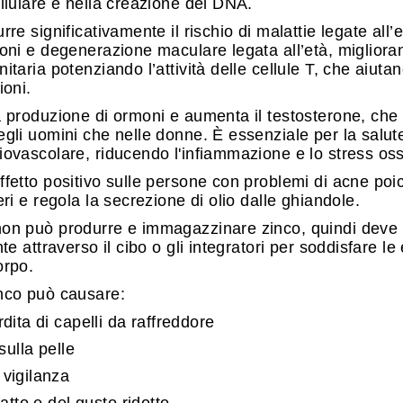
ellulare e nella creazione del DNA.
rre significativamente il rischio di malattie legate all
ioni e degenerazione maculare legata all’età, miglior
itaria potenziando l’attività delle cellule T, che aiuta
ioni.
a produzione di ormoni e aumenta il testosterone, che
egli uomini che nelle donne. È essenziale per la salute
iovascolare, riducendo l'infiammazione e lo stress oss
ffetto positivo sulle persone con problemi di acne poi
eri e regola la secrezione di olio dalle ghiandole.
non può produrre e immagazzinare zinco, quindi deve
nte attraverso il cibo o gli integratori per soddisfare l
orpo.
inco può causare:
dita di capelli da raffreddore
sulla pelle
vigilanza
fatto e del gusto ridotto