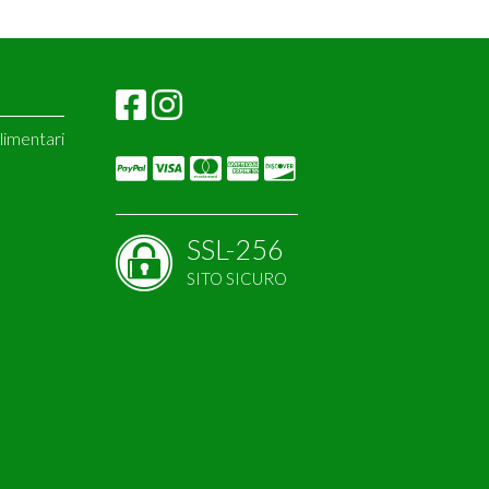
alimentari
tamins
tor
SSL-256
SITO SICURO