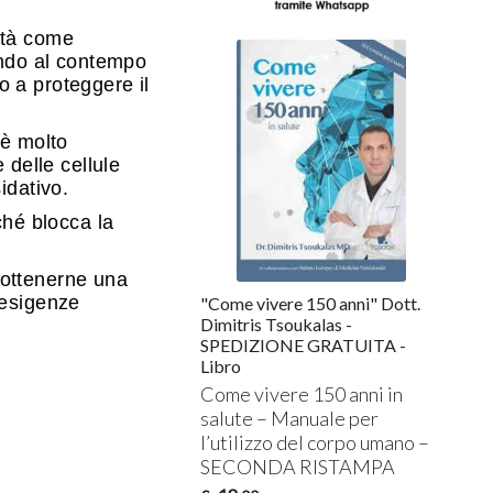
’età come
ando al contempo
no a proteggere il
 è molto
 delle cellule
idativo.
ché blocca la
 ottenerne una
e esigenze
"Come vivere 150 anni" Dott.
Dimitris Tsoukalas -
SPEDIZIONE GRATUITA -
Libro
Come vivere 150 anni in
salute – Manuale per
l’utilizzo del corpo umano –
SECONDA
RISTAMPA