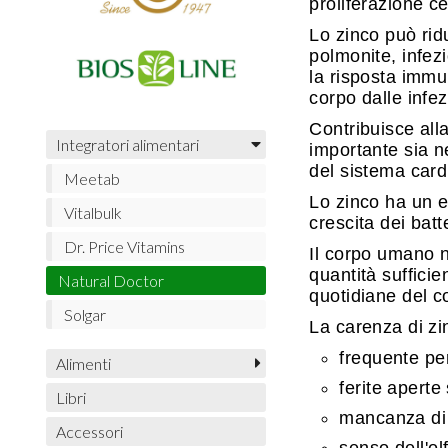
proliferazione c
Lo zinco può ridu
polmonite, infez
la risposta immun
corpo dalle infez
Contribuisce all
Integratori alimentari
importante sia n
del sistema card
Meetab
Lo zinco ha un e
Vitalbulk
crescita dei batt
Dr. Price Vitamins
Il corpo umano 
quantità sufficie
Natural Doctor
quotidiane del c
Solgar
La carenza di z
frequente per
Alimenti
ferite aperte 
Libri
mancanza di 
Accessori
senso dell'ol