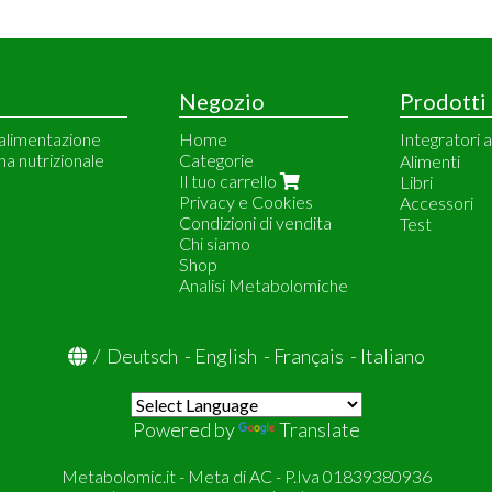
Negozio
Prodotti
 alimentazione
Home
Integratori 
ina nutrizionale
Categorie
Meetab
Alimenti
Il tuo carrello
Vitalbulk
Libri
Privacy e Cookies
Dr. Price Vi
Accessori
Condizioni di vendita
Natural Doc
Test
Chi siamo
Solgar
Shop
Analisi Metabolomiche
/
Deutsch
-
English
-
Français
-
Italiano
Powered by
Translate
Metabolomic.it - Meta di AC - P.Iva 01839380936