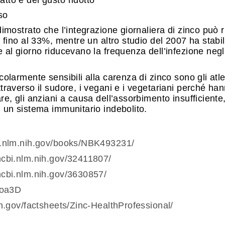
so
imostrato che l’integrazione giornaliera di zinco può r
e fino al 33%, mentre un altro studio del 2007 ha stabi
 al giorno riducevano la frequenza dell’infezione negl
colarmente sensibili alla carenza di zinco sono gli atl
traverso il sudore, i vegani e i vegetariani perché h
e, gli anziani a causa dell’assorbimento insufficiente,
 un sistema immunitario indebolito.
i.nlm.nih.gov/books/NBK493231/
ncbi.nlm.nih.gov/32411807/
ncbi.nlm.nih.gov/3630857/
doa3D
ih.gov/factsheets/Zinc-HealthProfessional/