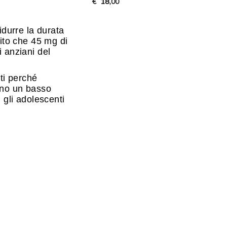
18
€
,00
idurre la durata
lito che 45 mg di
i anziani del
eti perché
anno un basso
 gli adolescenti