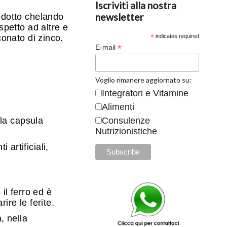
Iscriviti alla nostra
newsletter
rodotto chelando
spetto ad altre e
conato di zinco.
*
indicates required
*
E-mail
Voglio rimanere aggiornato su:
Integratori e Vitamine
Alimenti
Consulenze
lla capsula
Nutrizionistiche
i artificiali,
l ferro ed è
ire le ferite.
, nella