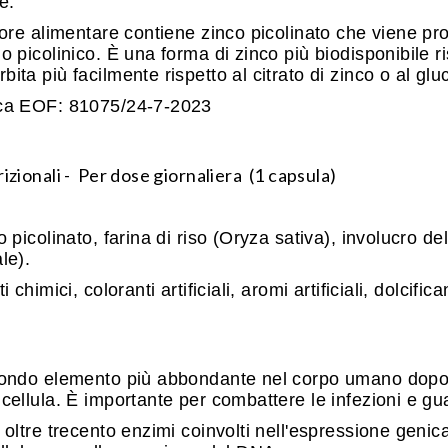
e.
atore alimentare contiene zinco picolinato che viene p
o picolinico. È una forma di zinco più biodisponibile ri
ita più facilmente rispetto al citrato di zinco o al glu
ica EOF: 81075/24-7-2023
izionali -
Per dose giornaliera
(1 capsula)
o picolinato, farina di riso (Oryza sativa), involucro de
le).
 chimici, coloranti artificiali, aromi artificiali, dolcificant
condo elemento più abbondante nel corpo umano dopo i
cellula. È importante per combattere le infezioni e guar
 oltre trecento enzimi coinvolti nell'espressione genica