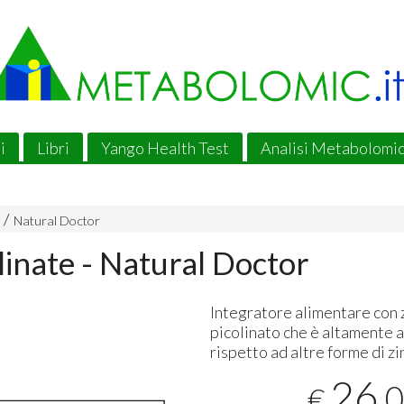
i
Libri
Yango Health Test
Analisi Metabolomi
Natural Doctor
linate - Natural Doctor
Integratore alimentare con 
picolinato che è altamente 
rispetto ad altre forme di zi
26
,
€