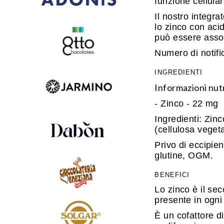
funzione cellular
Il nostro integr
lo zinco con acid
può essere assorb
Numero di notif
INGREDIENTI
Informazioni nutr
- Zinco - 22 mg
Ingredienti: Zinc
(cellulosa vegeta
Privo di eccipienti
glutine, OGM.
BENEFICI
Lo zinco è il se
presente in ogni 
È un cofattore di