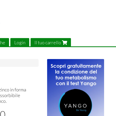
che
Login
Il tuo carrello
zinco in forma
assorbibile
nco.
00