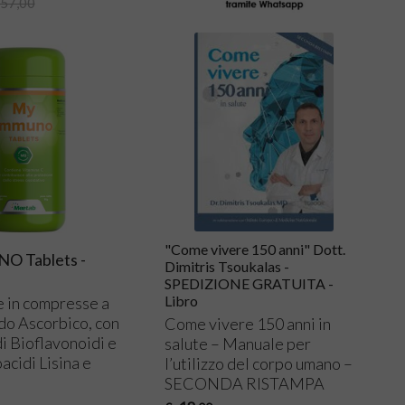
57,00
"Come vivere 150 anni" Dott.
 Tablets -
Dimitris Tsoukalas -
SPEDIZIONE GRATUITA -
Libro
e in compresse a
do Ascorbico, con
Come vivere 150 anni in
di Bioflavonoidi e
salute – Manuale per
acidi Lisina e
l’utilizzo del corpo umano –
SECONDA
RISTAMPA