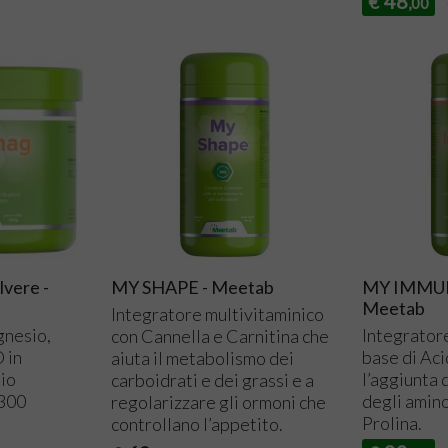
48
€
,00
vere -
MY SHAPE - Meetab
MY IMMUNO
Meetab
Integratore multivitaminico
gnesio,
Integrator
con Cannella e Carnitina che
D in
base di Aci
aiuta il metabolismo dei
sio
l’aggiunta 
carboidrati e dei grassi e a
 300
degli amino
regolarizzare gli ormoni che
Prolina.
controllano l’appetito.