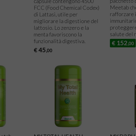
pacchetto d
capsule contengono 4500
Meetab che
FCC
(Food Chemical Codex)
rafforzare 
di Lattasi, utile per
immunitario
migliorare la digestione del
proteggere
lattosio. Lo zenzero e la
salute del 
menta favoriscono la
funzionalità digestiva.
152
€
,00
45
€
,00