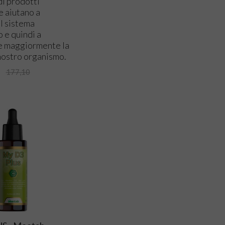
i prodotti
 aiutano a
il sistema
 e quindi a
 maggiormente la
nostro organismo.
177,10