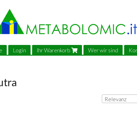
e
Login
Ihr Warenkorb
Wer wir sind
Kon
utra
Relevanz