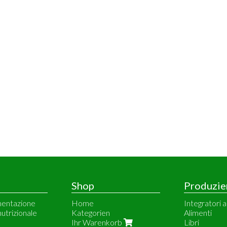
Shop
Produzie
imentazione
Home
Integratori a
nutrizionale
Kategorien
Alimenti
Ihr Warenkorb
Libri