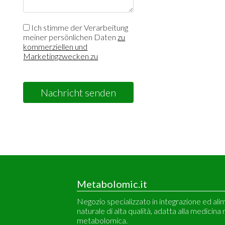
Ich stimme der Verarbeitung
meiner persönlichen Daten
zu
kommerziellen und
Marketingzwecken zu
Nachricht senden
Metabolomic.it
Negozio specializzato in integrazione ed al
naturale di alta qualità, adatta alla medicina 
metabolomica.