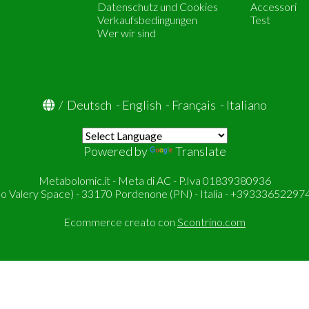
Datenschutz und Cookies
Accessori
Verkaufsbedingungen
Test
Wer wir sind
/
Deutsch
-
English
-
Français
-
Italiano
Powered by
Translate
Metabolomic.it - Meta di AC - P.Iva 01839380936
so Valery Space) - 33170 Pordenone (PN) - Italia - +393336522974
Ecommerce creato con
Scontrino.com