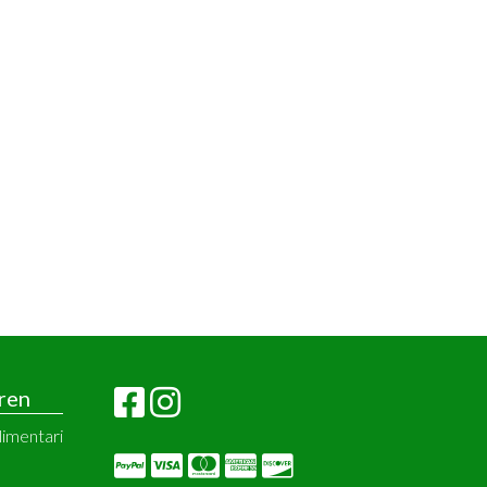
ren
limentari