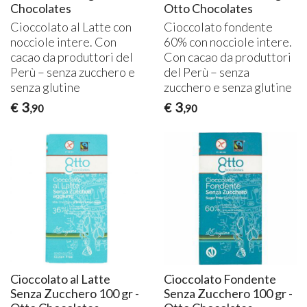
Chocolates
Otto Chocolates
Cioccolato al Latte con
Cioccolato fondente
nocciole intere. Con
60% con nocciole intere.
cacao da produttori del
Con cacao da produttori
Perù – senza zucchero e
del Perù – senza
senza glutine
zucchero e senza glutine
3
3
€
€
,90
,90
Cioccolato al Latte
Cioccolato Fondente
Senza Zucchero 100 gr -
Senza Zucchero 100 gr -