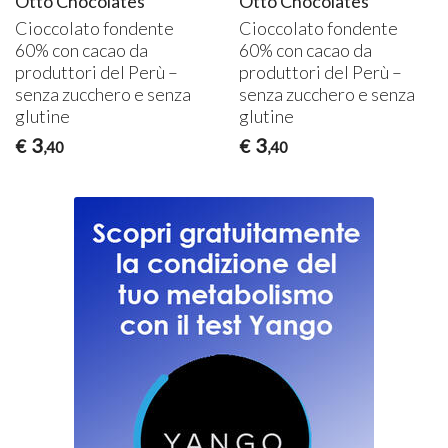
Otto Chocolates
Otto Chocolates
Cioccolato fondente
Cioccolato fondente
60% con cacao da
60% con cacao da
produttori del Perù –
produttori del Perù –
senza zucchero e senza
senza zucchero e senza
glutine
glutine
3
3
€
€
,40
,40