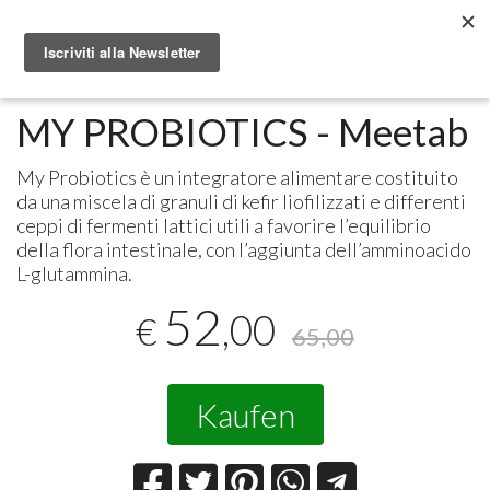
Metabolomic.it
Integratori alimentari
Meetab
MY PROBIOTICS - Meetab
My Probiotics è un integratore alimentare costituito
da una miscela di granuli di kefir liofilizzati e differenti
ceppi di fermenti lattici utili a favorire l’equilibrio
della flora intestinale, con l’aggiunta dell’amminoacido
L-glutammina.
52
,00
€
65,00
Kaufen