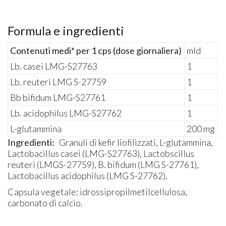
Formula e ingredienti
Contenuti medi* per 1 cps (dose giornaliera)
mld
Lb. casei LMG-S27763
1
Lb. reuteri LMG S-27759
1
Bb bifidum LMG-S27761
1
Lb. acidophilus LMG-S27762
1
L-glutammina
200 mg
Ingredienti:
Granuli di kefir liofilizzati, L-glutammina,
Lactobacillus casei (LMG-S27763), Lactobscillus
reuteri (LMGS-27759), B. bifidum (LMG S-27761),
Lactobacillus acidophilus (LMG S-27762).
Capsula vegetale: idrossipropilmetilcellulosa,
carbonato di calcio.