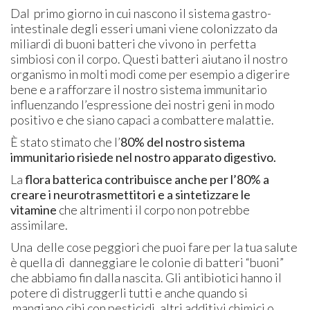
Dal primo giorno in cui nascono il sistema gastro-
intestinale degli esseri umani viene colonizzato da
miliardi di buoni batteri che vivono in perfetta
simbiosi con il corpo. Questi batteri aiutano il nostro
organismo in molti modi come per esempio a digerire
bene e a rafforzare il nostro sistema immunitario
influenzando l’espressione dei nostri geni in modo
positivo e che siano capaci a combattere malattie.
È stato stimato che l’
80% del nostro sistema
immunitario risiede nel nostro apparato digestivo.
La
flora batterica contribuisce anche per l’80% a
creare i neurotrasmettitori e a sintetizzare le
vitamine
che altrimenti il corpo non potrebbe
assimilare.
Una delle cose peggiori che puoi fare per la tua salute
è quella di danneggiare le colonie di batteri “buoni”
che abbiamo fin dalla nascita. Gli antibiotici hanno il
potere di distruggerli tutti e anche quando si
mangiano cibi con pesticidi, altri additivi chimici o