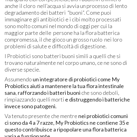
anche il cloro nell’acqua si avvia un processo di lento
degradamento dei batteri “buoni”. Come puoi
immaginare gli antibiotici e i cibi molto processati
sono molto comuni nel mondo di oggi per cui la
maggior parte delle persone ha la flora batterica
compromessa, il che gioco un grosso ruolo nei loro
problemi di salute e difficoltà di digestione.
I Probiotici sono batteri buoni simili a quelli che si
trovano naturalmente nel corpo umano, ce ne sono di
diverse specie.
Assumendo
un integratore di probiotici come My
Probiotics aiuti a mantenere la tua flora intestinale
sana
,
rafforzando i batteri buoni
che sono deboli,
rimpiazzando quelli morti
e distruggendo i batteri
che
invece sono patogeni.
Va tenuto presente che mentre
nei probiotici comuni
ci sono da 4 a 7 razze, My Probiotics ne contiene 35 e
questo contribuisce a ripopolare una flora batterica
varia e funzionante.