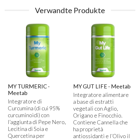
Verwandte Produkte
MY TURMERIC -
MY GUT LIFE - Meetab
Meetab
Integratore alimentare
Integratore di
a base di estratti
Curcumina (di cui 95%
vegetali con Aglio,
®
curcuminoidi) con
Origano e Finocchio.
l’aggiunta di Pepe Nero,
Contiene Cannella che
Lecitina di Soia e
ha proprietà
Quercetina per
antiossidanti e l’Olivo il