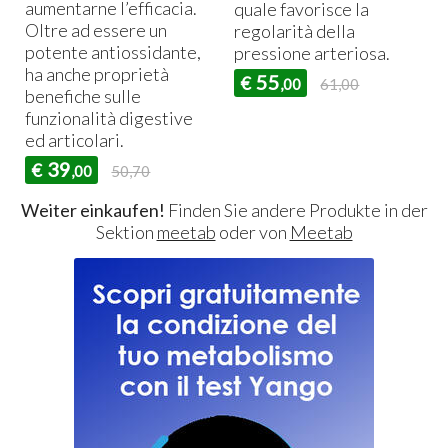
aumentarne l’efficacia.
quale favorisce la
Oltre ad essere un
regolarità della
potente antiossidante,
pressione arteriosa.
ha anche proprietà
55
€
,00
61,00
benefiche sulle
funzionalità digestive
ed articolari.
39
€
,00
50,70
Weiter einkaufen!
Finden Sie andere Produkte in der
Sektion
meetab
oder von
Meetab