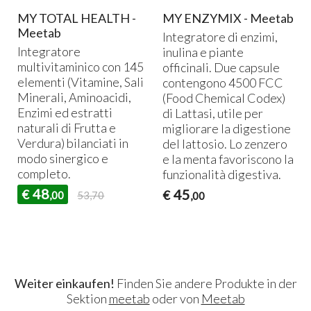
MY TOTAL HEALTH -
MY ENZYMIX - Meetab
Meetab
Integratore di enzimi,
Integratore
inulina e piante
multivitaminico con 145
officinali. Due capsule
elementi (Vitamine, Sali
contengono 4500
FCC
Minerali, Aminoacidi,
(Food Chemical Codex)
Enzimi ed estratti
di Lattasi, utile per
e
naturali di Frutta e
migliorare la digestione
Verdura) bilanciati in
del lattosio. Lo zenzero
modo sinergico e
e la menta favoriscono la
completo.
funzionalità digestiva.
48
45
€
€
,00
53,70
,00
Weiter einkaufen!
Finden Sie andere Produkte in der
Sektion
meetab
oder von
Meetab