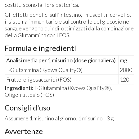
costituiscono la flora batterica.
Gli effetti benefici sull’intestino, i muscoli, il cervello,
il sistema immunitario e sul controllo del glucosio nel
sangue vengono quindi ottimizzati dalla combinazione
della Glutammina con i FOS.
Formula e ingredienti
Analisi media per 1 misurino (dose giornaliera)
mg
L-Glutammina (Kyowa Quality®)
2880
Frutto-oligosaccaridi (FOS)
120
Ingredienti:
L-Glutammina (Kyowa Quality®),
Oligofruttosio (FOS)
Consigli d'uso
Assumere 1 misurino al giorno. 1 misurino= 3 g
Avvertenze