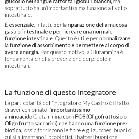
glucosio nel sangue rafforza i globuli bianchi,
ma
soprattutto ha un’importantissima funzione a livello
intestinale.
È
essenziale
, infatti,
per la riparazione della mucosa
gastro-intestinale
e per ricreare una normale
funzione intestinale.
Questo è utile per
normalizzare
la funzione di assorbimento e permettere al corpo di
avere energia.
Per questo motivo la Glutammina è
fondamentale nella prevenzione dei problemi
intestinali.
La funzione di questo integratore
La particolarità dell’integratore My Gastro è il fatto
di aver combinato l’
importantissimo
aminoacido
Glutammina
con i FOS (Oligofruttosio o
Oligo frutto saccaridi) che hanno una funzione pre-
biotica
, ossia forniscono le fibre e gli zuccheri buoni di
cui si alimentano i probiotici, i batteri buoni che