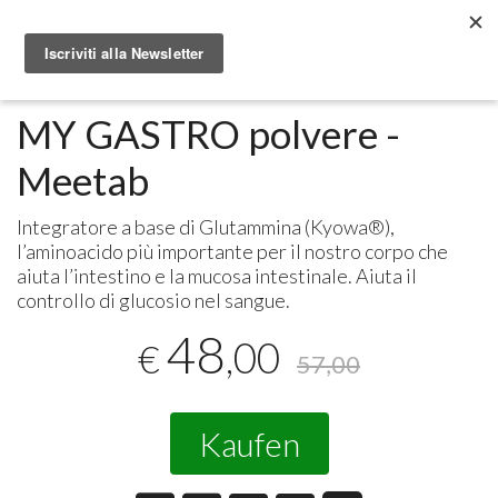
Metabolomic.it
Integratori alimentari
Meetab
MY GASTRO polvere -
Meetab
Integratore a base di Glutammina (Kyowa®),
l’aminoacido più importante per il nostro corpo che
aiuta l’intestino e la mucosa intestinale. Aiuta il
controllo di glucosio nel sangue.
48
,00
€
57,00
Kaufen