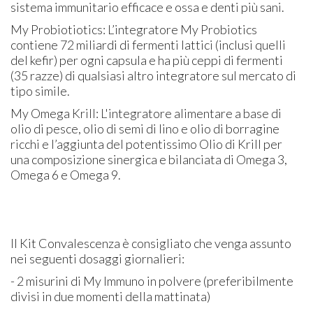
sistema immunitario efficace e ossa e denti più sani.
My Probiotiotics: ​
L’integratore My Probiotics
contiene 72 miliardi di fermenti lattici (inclusi quelli
del kefir) per ogni capsula e ha più ceppi di fermenti
(35 razze) di qualsiasi altro integratore sul mercato di
tipo simile.
My Omega Krill:
L'integratore alimentare a base di
olio di pesce, olio di semi di lino e olio di borragine
ricchi e l’aggiunta del potentissimo Olio di Krill per
una composizione sinergica e bilanciata di Omega 3,
Omega 6 e Omega 9.
Il Kit Convalescenza è consigliato che venga assunto
nei seguenti dosaggi giornalieri:
- 2 misurini di My Immuno in polvere (preferibilmente
divisi in due momenti della mattinata)