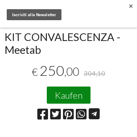
Metabolomic.it
Integratori alimentari
Meetab
KIT CONVALESCENZA -
Meetab
250
,00
€
304,10
Kaufen