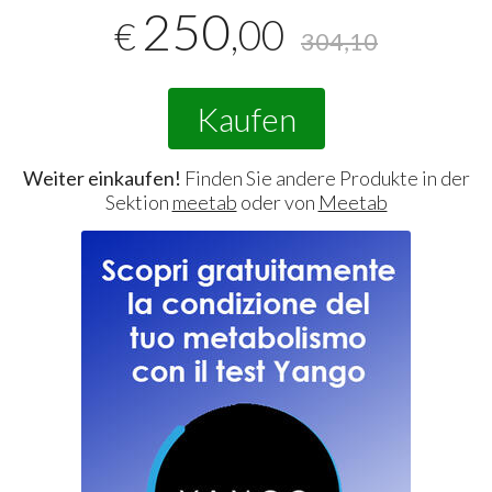
250
,00
€
304,10
Kaufen
Weiter einkaufen!
Finden Sie andere Produkte in der
Sektion
meetab
oder von
Meetab