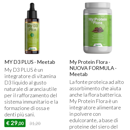
MY D3 PLUS - Meetab
My Protein Flora -
NUOVA FORMULA -
My D3
PLUS
è un
Meetab
integratore di vitamina
La fonte proteica ad alto
D3 liquido al gusto
assorbimento che aiuta
naturale di arancia utile
anche la flora batterica.
per il rafforzamento del
My Protein Flora è un
sistema immunitario e la
integratore alimentare
formazione di ossa e
in polvere con
denti più sani.
edulcorante, a base di
29
€
,00
31,20
proteine del siero del