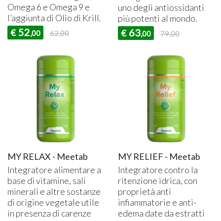
Omega 6 e Omega 9 e
uno degli antiossidanti
l’aggiunta di Olio di Krill.
più potenti al mondo.
52
63
€
€
,00
62,00
,00
79,00
MY RELAX - Meetab
MY RELIEF - Meetab
Integratore alimentare a
Integratore contro la
base di vitamine, sali
ritenzione idrica, con
minerali e altre sostanze
proprietà anti
di origine vegetale utile
infiammatorie e anti-
in presenza di carenze
edema date da estratti