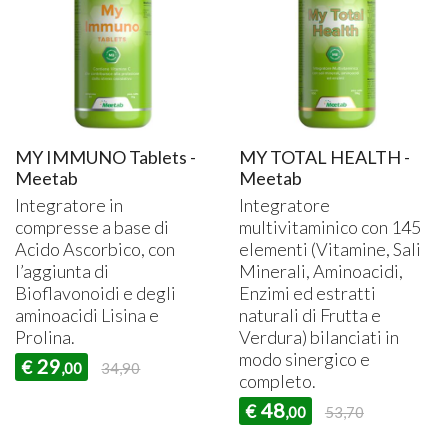
MY IMMUNO Tablets -
MY TOTAL HEALTH -
Meetab
Meetab
Integratore in
Integratore
compresse a base di
multivitaminico con 145
Acido Ascorbico, con
elementi (Vitamine, Sali
l’aggiunta di
Minerali, Aminoacidi,
Bioflavonoidi e degli
Enzimi ed estratti
aminoacidi Lisina e
naturali di Frutta e
Prolina.
Verdura) bilanciati in
modo sinergico e
29
€
,00
34,90
completo.
48
€
,00
53,70