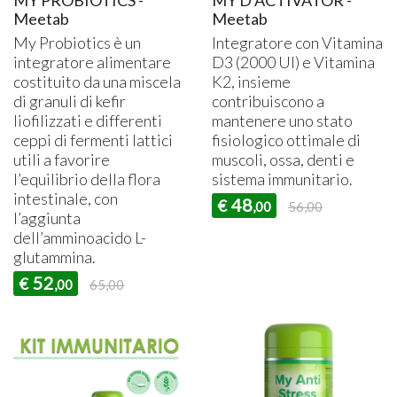
MY PROBIOTICS -
MY D ACTIVATOR -
Meetab
Meetab
My Probiotics è un
Integratore con Vitamina
integratore alimentare
D3 (2000 UI) e Vitamina
costituito da una miscela
K2, insieme
di granuli di kefir
contribuiscono a
liofilizzati e differenti
mantenere uno stato
ceppi di fermenti lattici
fisiologico ottimale di
utili a favorire
muscoli, ossa, denti e
l’equilibrio della flora
sistema immunitario.
intestinale, con
48
€
,00
56,00
l’aggiunta
dell’amminoacido L-
glutammina.
52
€
,00
65,00