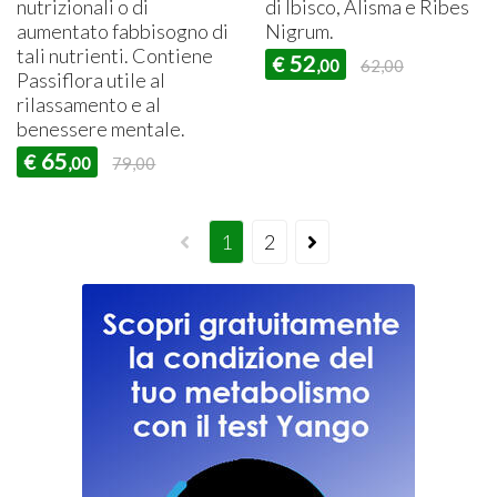
nutrizionali o di
di Ibisco, Alisma e Ribes
aumentato fabbisogno di
Nigrum.
tali nutrienti. Contiene
52
€
,00
62,00
Passiflora utile al
rilassamento e al
benessere mentale.
65
€
,00
79,00
1
2