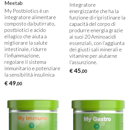
Meetab
Integratore
My Postbiotics è un
energizzante che ha la
integratore alimentare
funzione di ripristinare la
composto da butirrato,
capacità del corpo di
postbiotici e acido
produrre energia grazie
ellagico che aiuta a
ai suoi 20 Aminoacidi
migliorare la salute
essenziali, con l’aggiunta
intestinale, ridurre
dei giusti sali minerali e
l’infiammazione,
vitamine per aiutarne
regolare il sistema
l’assunzione.
immunitario e potenziare
45
€
,00
la sensibilità insulinica
49
€
,00