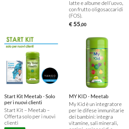
latte e albume dell’uovo,
con frutto oligosaccaridi
(
FOS
).
55
€
,00
Start Kit Meetab - Solo
MY KID - Meetab
per i nuovi clienti
My Kid è un integratore
Start Kit – Meetab –
per le difese immunitarie
Offerta solo per i nuovi
dei bambini: integra
clienti
vitamine, sali minerali,