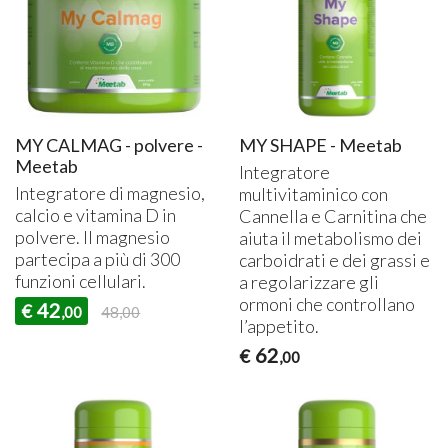
MY CALMAG - polvere -
MY SHAPE - Meetab
Meetab
Integratore
Integratore di magnesio,
multivitaminico con
calcio e vitamina D in
Cannella e Carnitina che
polvere. Il magnesio
aiuta il metabolismo dei
partecipa a più di 300
carboidrati e dei grassi e
funzioni cellulari.
a regolarizzare gli
ormoni che controllano
42
€
,00
48,00
l’appetito.
62
€
,00