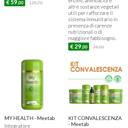
enzimi, aminoacidi e
59
€
,00
120,70
altre sostanze vegetali
utili per rafforzare il
sistema immunitario in
presenza di carenze
nutrizionali o di
maggiore fabbisogno.
29
€
,00
39,00
MY HEALTH - Meetab
KIT CONVALESCENZA
- Meetab
Integratore