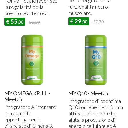
dell’energia e della
l’Olivo il quale favorisce
funzionalità neuro-
la regolarità della
muscolare.
pressione arteriosa.
29
55
€
€
,00
37,70
,00
61,00
MY OMEGA KRILL -
MY Q10 - Meetab
Meetab
Integratore di coenzima
Integratore Alimentare
Q10 contenente la forma
con quantità
attiva (ubichinolo) che
opportunamente
aiuta la produzione di
bilanciate di Omega 3,
energia cellulare ed è