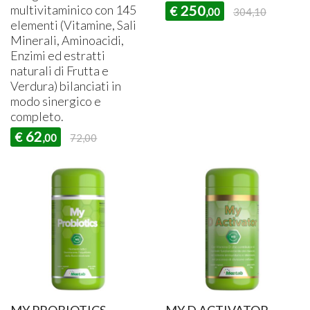
multivitaminico con 145
250
€
,00
304,10
elementi (Vitamine, Sali
Minerali, Aminoacidi,
Enzimi ed estratti
naturali di Frutta e
Verdura) bilanciati in
modo sinergico e
completo.
62
€
,00
72,00