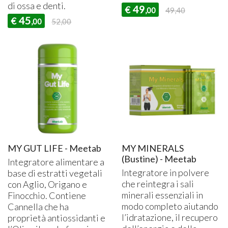
di ossa e denti.
49
€
,00
49,40
45
€
,00
52,00
MY GUT LIFE - Meetab
MY MINERALS
(Bustine) - Meetab
Integratore alimentare a
Integratore in polvere
base di estratti vegetali
che reintegra i sali
con Aglio, Origano e
minerali essenziali in
Finocchio. Contiene
modo completo aiutando
Cannella che ha
l’idratazione, il recupero
proprietà antiossidanti e