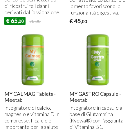
di ricostruire i danni
la menta favoriscono la
derivati dall’ossidazione.
funzionalità digestiva.
65
45
€
€
,00
70,00
,00
MY CALMAG Tablets -
MY GASTRO Capsule -
Meetab
Meetab
Integratore di calcio,
Integratore in capsule a
magnesio e vitamina D in
base di Glutammina
compresse. Il calcio è
(Kyowa®) con l’aggiunta
importante per la salute
di Vitamina B1.