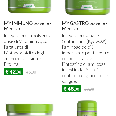
MY IMMUNO polvere -
MY GASTRO polvere -
Meetab
Meetab
Integratore in polvere a
Integratore a base di
base di Vitamina C, con
Glutammina (Kyowa®),
l’aggiunta di
l’aminoacido più
Bioflavonoidi e degli
importante per il nostro
aminoacidi Lisina e
corpo che aiuta
Prolina.
l’intestino e la mucosa
intestinale. Aiuta il
42
€
,00
45,00
controllo di glucosio nel
sangue.
48
€
,00
57,00