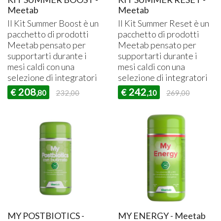
Meetab
Meetab
Il Kit Summer Boost è un
Il Kit Summer Reset è un
pacchetto di prodotti
pacchetto di prodotti
Meetab pensato per
Meetab pensato per
supportarti durante i
supportarti durante i
mesi caldi con una
mesi caldi con una
selezione di integratori
selezione di integratori
208
242
€
€
,80
232,00
,10
269,00
MY POSTBIOTICS -
MY ENERGY - Meetab