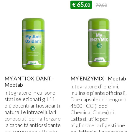
65
€
,00
79,00
MY ANTIOXIDANT -
MY ENZYMIX - Meetab
Meetab
Integratore di enzimi,
Integratore in cui sono
inulina e piante officinali.
stati selezionati gli 11
Due capsule contengono
più potenti antiossidanti
4500
FCC
(Food
naturali e intracellulari
Chemical Codex) di
conosciuti per rafforzare
Lattasi, utile per
la capacità antiossidante
migliorare la digestione
del corpo permettendo
del lattosio. Lo zenzero e