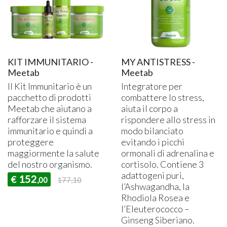
KIT IMMUNITARIO -
MY ANTISTRESS -
Meetab
Meetab
Il Kit Immunitario è un
Integratore per
pacchetto di prodotti
combattere lo stress,
Meetab che aiutano a
aiuta il corpo a
rafforzare il sistema
rispondere allo stress in
immunitario e quindi a
modo bilanciato
proteggere
evitando i picchi
maggiormente la salute
ormonali di adrenalina e
del nostro organismo.
cortisolo. Contiene 3
adattogeni puri,
152
€
,00
177,10
l’Ashwagandha, la
Rhodiola Rosea e
l’Eleuterococco –
Ginseng Siberiano.