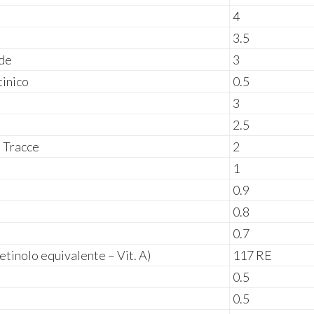
4
3.5
ide
3
tinico
0.5
3
2.5
n Tracce
2
1
0.9
0.8
0.7
retinolo equivalente – Vit. A)
117 RE
0.5
0.5