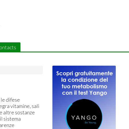
ontacts
 le difese
egra vitamine, sali
 e altre sostanze
 il sistema
carenze