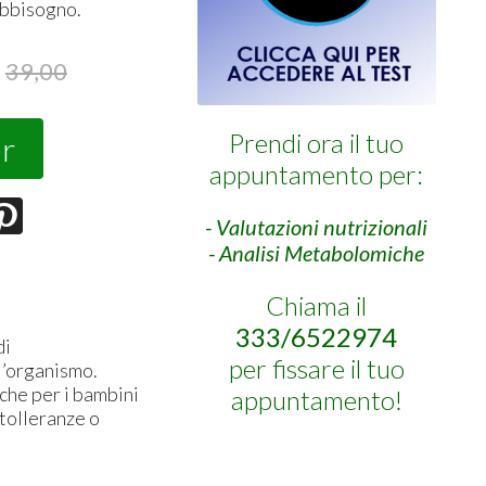
abbisogno.
39,00
Prendi ora il tuo
r
appuntamento per:
- Valutazioni nutrizionali
- Analisi Metabolomiche
Chiama il
333/6522974
di
per fissare il tuo
l’organismo.
 che per i bambini
appuntamento!
ntolleranze o