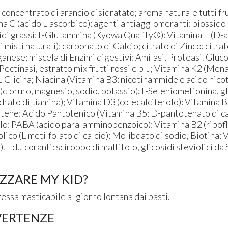
concentrato di arancio disidratato; aroma naturale tutti frut
 C (acido L-ascorbico): agenti antiagglomeranti: biossido di 
idi grassi: L-Glutammina (Kyowa Quality®): Vitamina E (D-
 misti naturali): carbonato di Calcio; citrato di Zinco; citra
nese; miscela di Enzimi digestivi: Amilasi, Proteasi. Gluco
, Pectinasi, estratto mix frutti rossi e blu; Vitamina K2 (Men
 L-Glicina; Niacina (Vitamina B3: nicotinammide e acido nicot
 (cloruro, magnesio, sodio, potassio); L-Seleniometionina, 
drato di tiamina); Vitamina D3 (colecalciferolo): Vitamina B
otene: Acido Pantotenico (Vitamina B5: D-pantotenato di ca
olo: PABA (acido para-amminobenzoico): Vitamina B2 (ribofl
lico (L-metilfolato di calcio); Molibdato di sodio, Biotina;
. Edulcoranti: sciroppo di maltitolo, glicosidi steviolici da
ZZARE MY KID?
ssa masticabile al giorno lontana dai pasti.
VERTENZE