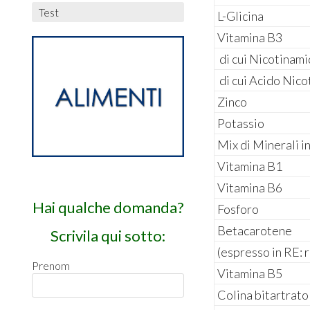
Test
L-Glicina
Vitamina B3
di cui Nicotinam
di cui Acido Nico
Zinco
Potassio
Mix di Minerali i
Vitamina B1
Vitamina B6
Hai qualche domanda?
Fosforo
Betacarotene
Scrivila qui sotto:
(espresso in RE: 
Prenom
Vitamina B5
Colina bitartrato