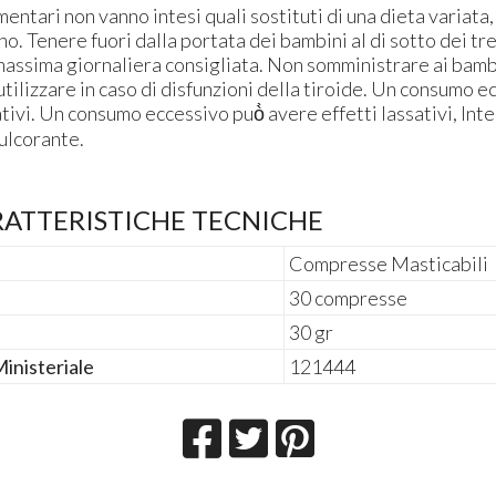
mentari non vanno intesi quali sostituti di una dieta variata,
ano. Tenere fuori dalla portata dei bambini al di sotto dei tr
assima giornaliera consigliata. Non somministrare ai bambin
 utilizzare in caso di disfunzioni della tiroide. Un consumo 
ativi. Un consumo eccessivo può̀ avere effetti lassativi, In
ulcorante.
RATTERISTICHE TECNICHE
Compresse Masticabili
30 compresse
30 gr
inisteriale
121444