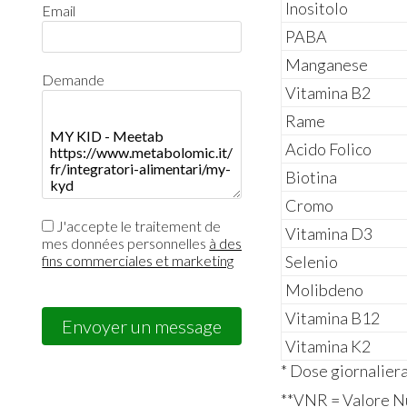
Inositolo
Email
PABA
Manganese
Demande
Vitamina B2
Rame
Acido Folico
Biotina
Cromo
J'accepte le traitement de
Vitamina D3
mes données personnelles
à des
Selenio
fins commerciales et marketing
Molibdeno
Vitamina B12
Envoyer un message
Vitamina K2
* Dose giornalier
**VNR = Valore Nu