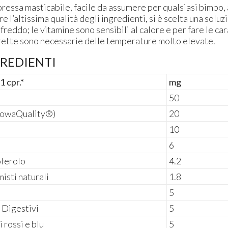
essa masticabile, facile da assumere per qualsiasi bimbo, a
re l’altissima qualità degli ingredienti, si è scelta una solu
freddo; le vitamine sono sensibili al calore e per fare le ca
ette sono necessarie delle temperature molto elevate.
GREDIENTI
1 cpr.*
mg
50
yowaQuality®)
20
10
6
oferolo
4.2
misti naturali
1.8
5
 Digestivi
5
i rossi e blu
5