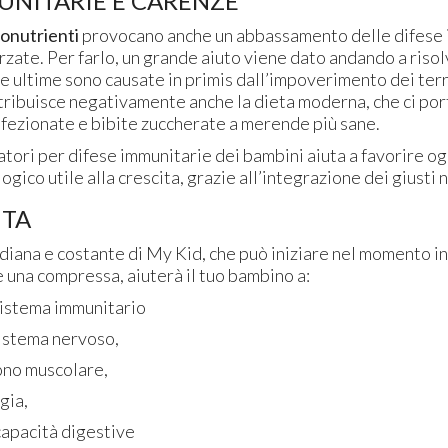
UNITARIE E CARENZE
ronutrienti
provocano anche un abbassamento delle difese 
rzate. Per farlo, un grande aiuto viene dato andando a riso
te ultime sono causate in primis dall’impoverimento dei terre
ntribuisce negativamente anche la dieta moderna, che ci por
ezionate e bibite zuccherate a merende più sane.
gratori per difese immunitarie dei bambini aiuta a favorire o
ogico utile alla crescita, grazie all’integrazione dei giusti 
UTA
diana e costante di My Kid, che può iniziare nel momento in 
 una compressa, aiuterà il tuo bambino a:
sistema immunitario
sistema nervoso,
tono muscolare,
gia,
capacità digestive