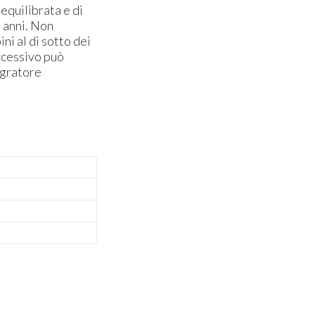
 equilibrata e di
e anni. Non
i al di sotto dei
eccessivo può
tegratore