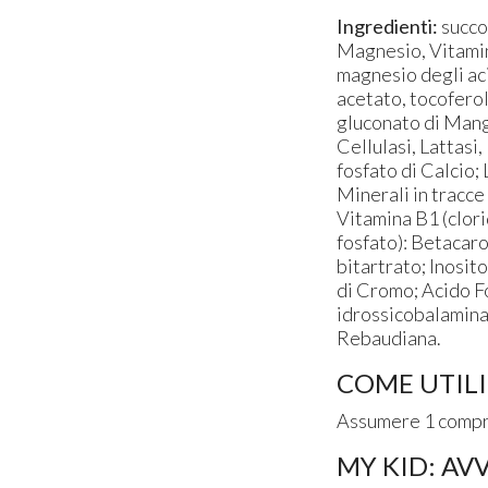
Ingredienti:
succo 
Magnesio, Vitamina
magnesio degli ac
acetato, tocoferoli
gluconato di Manga
Cellulasi, Lattasi
fosfato di Calcio;
Minerali in tracce
Vitamina B1 (clori
fosfato): Betacar
bitartrato; Inosit
di Cromo; Acido Fo
idrossicobalamina)
Rebaudiana.
COME UTILI
Assumere 1 compre
MY KID: AV