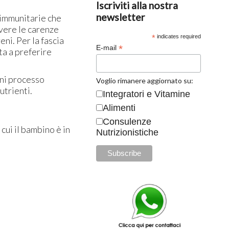
Iscriviti alla nostra
newsletter
immunitarie che
lvere le carenze
*
indicates required
ni. Per la fascia
*
E-mail
ta a preferire
gni processo
Voglio rimanere aggiornato su:
nutrienti.
Integratori e Vitamine
Alimenti
Consulenze
cui il bambino è in
Nutrizionistiche