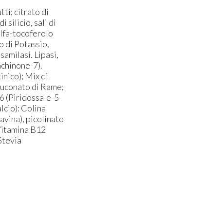
ti; citrato di
silicio, sali di
alfa-tocoferolo
to di Potassio,
samilasi. Lipasi,
achinone-7).
inico); Mix di
gluconato di Rame;
6 (Piridossale-5-
lcio): Colina
avina), picolinato
 Vitamina B12
 Stevia