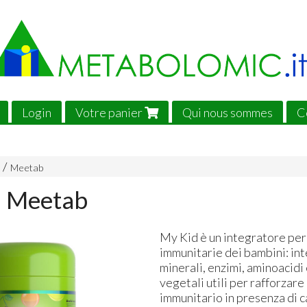
Login
Votre panier
Qui nous sommes
C
Meetab
- Meetab
My Kid è un integratore per
immunitarie dei bambini: int
minerali, enzimi, aminoacidi
vegetali utili per rafforzare
immunitario in presenza di 