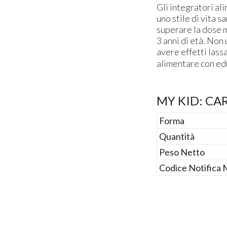
Gli integratori ali
uno stile di vita s
superare la dose m
3 anni di età. Non
avere effetti lass
alimentare con ed
MY KID: CA
Forma
Quantità
Peso Netto
Codice Notifica M