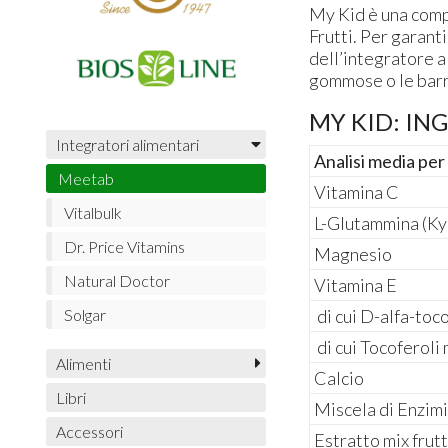
My Kid è una compr
Frutti. Per garanti
dell’integratore a 
gommose o le barr
MY KID: IN
Integratori alimentari
Analisi media per 
Meetab
Vitamina C
Vitalbulk
L-Glutammina (K
Dr. Price Vitamins
Magnesio
Natural Doctor
Vitamina E
di cui D-alfa-toc
Solgar
di cui Tocoferoli 
Alimenti
Calcio
Libri
Miscela di Enzimi
Accessori
Estratto mix frutt