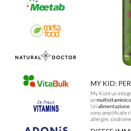
MY KID: PER
My Kid è un integr
un
multivitaminic
Un’
alimentazione
sono amplificate r
allergie, sindrom