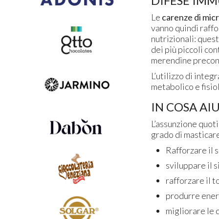
DIFESE IMM
Le
carenze di mic
vanno quindi raffo
nutrizionali: ques
dei più piccoli co
merendine preconf
L’utilizzo di inte
metabolico e fisiol
IN COSA AI
L’assunzione quoti
grado di masticare
Rafforzare il 
sviluppare il 
rafforzare il 
produrre ener
migliorare le 