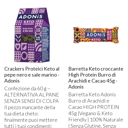
Crackers Proteici Keto al
Barretta Keto croccante
pepe nero e sale marino -
High Protein Burro di
Adonis
Arachidi e Cacao 45g -
Adonis
Confezione da 60 g –
Barretta Keto Adonis
ALTERNATIVA
AL
PANE
Burro di Arachidi e
SENZA
SENSI
DI
COLPA
Cacao
HIGH
PROTEIN
Il pezzo mancante della
45g |Vegano & Keto
tua dieta cheto:
Friendly | 100% Naturale
finalmente puoi mettere
| Senza Glutine, Senza
tutti i tuoi condimenti