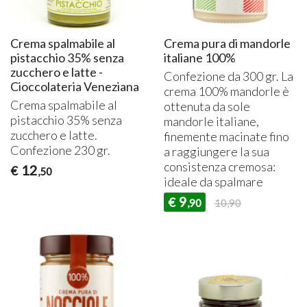
Crema spalmabile al
Crema pura di mandorle
pistacchio 35% senza
italiane 100%
zucchero e latte -
Confezione da 300 gr. La
Cioccolateria Veneziana
crema 100% mandorle è
Crema spalmabile al
ottenuta da sole
pistacchio 35% senza
mandorle italiane,
zucchero e latte.
finemente macinate fino
Confezione 230 gr.
a raggiungere la sua
consistenza cremosa:
12
€
,50
ideale da spalmare
9
€
,90
10,90