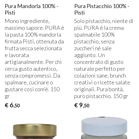
Pura Mandorla 100% -
Pura Pistacchio 100% -
Pisti
Pisti
Mono ingrediente,
Solo pistacchio, niente di
massimo sapore.
PURA
è
più.
PURA
è la crema
la pasta 100% mandorla
spalmabile 100%
firmata Pistì, ottenuta da
pistacchio, senza
frutta secca selezionata
zuccheri né sale
e lavorata
aggiunto. Un
artigianalmente. Per chi
concentrato di gusto
cerca gusto autentico,
naturale perfetto per
senza compromessi. Da
colazioni sane, brunch
spalmare, cucinare o
creativi o ricette salate
gustare così com’è. 150
originali. Pura bontà,
gr
puro pistacchio. 150 gr
6
9
€
€
,50
,50