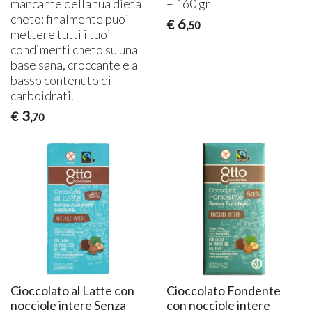
mancante della tua dieta
– 160 gr
cheto: finalmente puoi
6
€
,50
mettere tutti i tuoi
condimenti cheto su una
base sana, croccante e a
basso contenuto di
carboidrati.
3
€
,70
Cioccolato al Latte con
Cioccolato Fondente
nocciole intere Senza
con nocciole intere