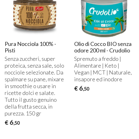
Pura Nocciola 100% -
Olio di Cocco BIO senza
Pisti
odore 200 ml - Crudolio
Senza zuccheri, super
Spremuto a freddo |
proteica, senza sale, solo
Alimentare | Keto |
nocciole selezionate. Da
Vegan |
MCT
| Naturale,
spalmare su pane, mixare
insapore ed inodore
in smoothie o usare in
6
€
,50
ricette dolci e salate.
Tutto il gusto genuino
della frutta secca, in
purezza. 150 gr
6
€
,50