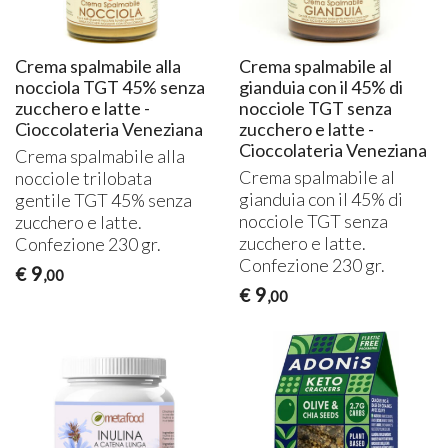
Crema spalmabile alla
Crema spalmabile al
nocciola TGT 45% senza
gianduia con il 45% di
zucchero e latte -
nocciole TGT senza
Cioccolateria Veneziana
zucchero e latte -
Cioccolateria Veneziana
Crema spalmabile alla
Crema spalmabile al
nocciole trilobata
gianduia con il 45% di
gentile
TGT
45% senza
nocciole
TGT
senza
zucchero e latte.
zucchero e latte.
Confezione 230 gr.
Confezione 230 gr.
9
€
,00
9
€
,00