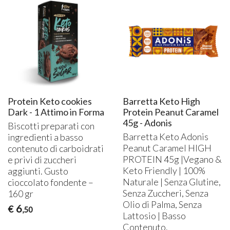
Protein Keto cookies
Barretta Keto High
Dark - 1 Attimo in Forma
Protein Peanut Caramel
45g - Adonis
Biscotti preparati con
Barretta Keto Adonis
ingredienti a basso
Peanut Caramel
HIGH
contenuto di carboidrati
PROTEIN
45g |Vegano &
e privi di zuccheri
Keto Friendly | 100%
aggiunti. Gusto
Naturale | Senza Glutine,
cioccolato fondente –
Senza Zuccheri, Senza
160 gr
Olio di Palma, Senza
6
€
,50
Lattosio | Basso
Contenuto.