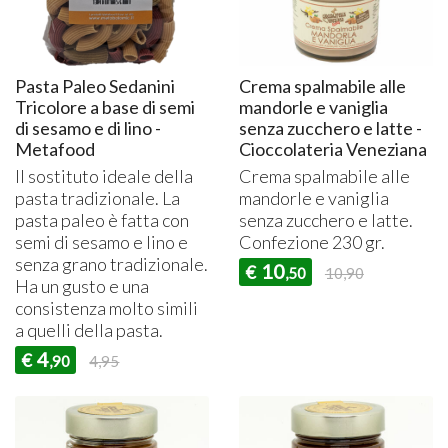
Pasta Paleo Sedanini
Crema spalmabile alle
Tricolore a base di semi
mandorle e vaniglia
di sesamo e di lino -
senza zucchero e latte -
Metafood
Cioccolateria Veneziana
Il sostituto ideale della
Crema spalmabile alle
pasta tradizionale. La
mandorle e vaniglia
pasta paleo è fatta con
senza zucchero e latte.
semi di sesamo e lino e
Confezione 230 gr.
senza grano tradizionale.
10
€
,50
10,90
Ha un gusto e una
consistenza molto simili
a quelli della pasta.
4
€
,90
4,95