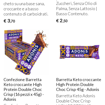
Zuccheri, Senza Olio di
cheto su una base sana,
Palma, Senza Lattosio |
croccante e a basso
Basso Contenuto.
contenuto di carboidrati.
2
3
€
€
,50
,70
Confezione Barretta
Barretta Keto croccante
Keto croccante High
High Protein Double
Protein Double Choc
Choc Crisp 45g - Adonis
Crisp (16 pezzi x 45g) -
Barretta Keto Adonis
Adonis
Double Choc Crisp