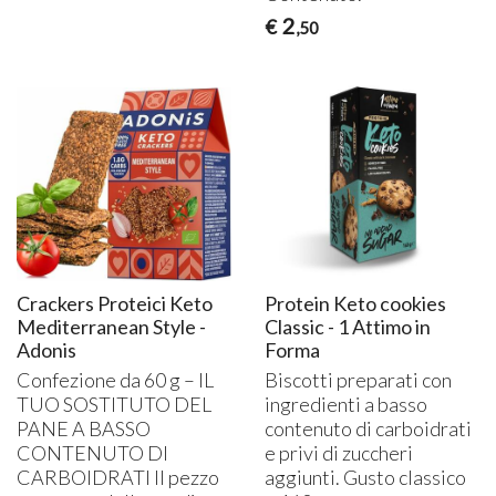
2
€
,50
Crackers Proteici Keto
Protein Keto cookies
Mediterranean Style -
Classic - 1 Attimo in
Adonis
Forma
Confezione da 60 g – IL
Biscotti preparati con
TUO
SOSTITUTO
DEL
ingredienti a basso
PANE
A
BASSO
contenuto di carboidrati
CONTENUTO
DI
e privi di zuccheri
CARBOIDRATI
Il pezzo
aggiunti. Gusto classico