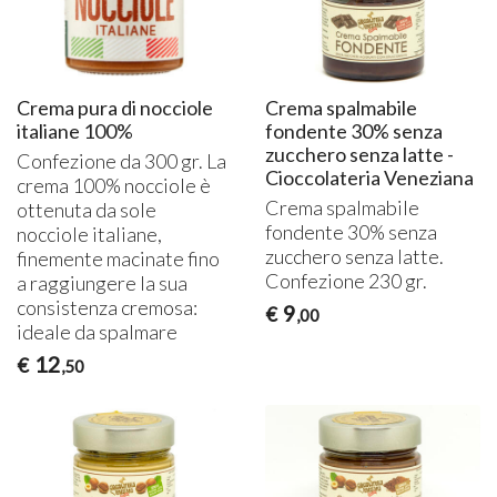
Crema pura di nocciole
Crema spalmabile
italiane 100%
fondente 30% senza
zucchero senza latte -
Confezione da 300 gr. La
Cioccolateria Veneziana
crema 100% nocciole è
Crema spalmabile
ottenuta da sole
fondente 30% senza
nocciole italiane,
zucchero senza latte.
finemente macinate fino
Confezione 230 gr.
a raggiungere la sua
consistenza cremosa:
9
€
,00
ideale da spalmare
12
€
,50