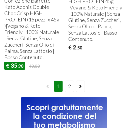
Confezione Barrette
HIGH
PROTEIN
45g
Keto Adonis Double
|Vegano & Keto Friendly
Choc Crisp
HIGH
| 100% Naturale | Senza
PROTEIN
(16 pezzi x 45g
Glutine, Senza Zuccheri,
)|Vegano & Keto
Senza Olio di Palma,
Friendly | 100% Naturale
Senza Lattosio | Basso
| Senza Glutine, Senza
Contenuto.
Zuccheri, Senza Olio di
2
€
,50
Palma, Senza Lattosio |
Basso Contenuto.
35
€
,90
40,00
1
2