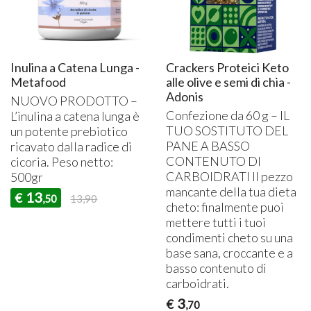
Inulina a Catena Lunga -
Crackers Proteici Keto
Metafood
alle olive e semi di chia -
Adonis
NUOVO
PRODOTTO
–
Confezione da 60 g – IL
L’inulina a catena lunga è
TUO
SOSTITUTO
DEL
un potente prebiotico
PANE
A
BASSO
ricavato dalla radice di
CONTENUTO
DI
cicoria. Peso netto:
CARBOIDRATI
Il pezzo
500gr
mancante della tua dieta
13
€
,50
13,90
cheto: finalmente puoi
mettere tutti i tuoi
condimenti cheto su una
base sana, croccante e a
basso contenuto di
carboidrati.
3
€
,70