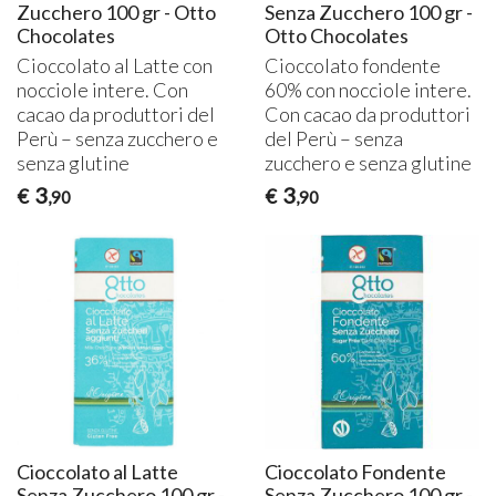
Zucchero 100 gr - Otto
Senza Zucchero 100 gr -
Chocolates
Otto Chocolates
Cioccolato al Latte con
Cioccolato fondente
nocciole intere. Con
60% con nocciole intere.
cacao da produttori del
Con cacao da produttori
Perù – senza zucchero e
del Perù – senza
senza glutine
zucchero e senza glutine
3
3
€
€
,90
,90
Cioccolato al Latte
Cioccolato Fondente
Senza Zucchero 100 gr -
Senza Zucchero 100 gr -