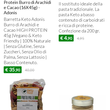
Protein Burro di Arachidi
Il sostituto ideale della
e Cacao (16X45g) -
pasta tradizionale. La
Adonis
pasta Keto a basso
Barretta Keto Adonis
contenuto di carboidrati
Burro di Arachidi e
e ricca di proteine.
Cacao
HIGH
PROTEIN
Confezione da 200 gr.
45g |Vegano & Keto
4
€
,90
4,95
Friendly | 100% Naturale
| Senza Glutine, Senza
Zuccheri, Senza Olio di
Palma, Senza Lattosio |
Basso Contenuto.
35
€
,90
40,00