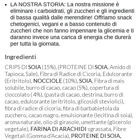
LA NOSTRA STORIA: La nostra missione è
eliminare i carboidrati, gli zuccheri e gli ingredienti
di bassa qualità dalle merendine! Offriamo snack
chetogenici, vegani e a basso contenuto di
zuccheri che non fanno impennare la glicemia e ti
daranno invece una carica di energia che durerà
per tutta la giornata.
Ingredienti
CRIPS DI
SOIA
(15%), (PROTEINE DI
SOIA
, Amido di
Tapioca, Sale), Fibra di Radice di Cicoria, Edulcorante
(Eritritolo),
NOCCIOLE
(10%),
SOIA
, Fibra di mais
solubile, burro di cacao, cacao (5%), copertura di
cioccolato ( 4%), (pasta di cacao, destrina, burro di
cacao, edulcorante (eritritolo, glicosidi steviolici),
fibra di radice di cicoria, fibra di barbabietola da
zucchero, cacao magro, emulsionante (lecitina di soia),
aroma naturale, olio di girasole, umettante (glicerolo
vegetale),
FARINA DI ARACHIDI
sgrassata, Fibre
Vegetali (Gomma d'Acacia),
PROTEINE DI SOIA,