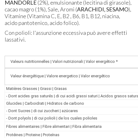
MANDORLE
(2%), emulsionante (lecitina di girasole),
cacao magro (1%), Sale, Aromi (
ARACHIDI, SESAMO
),
Vitamine (Vitamina C, E, B2 , B6, B1, B12, niacina,
acido pantotenico, acido folico).
Con polioli: l'assunzione eccessiva può avere effetti
lassativi.
Valeurs nutritionnelles | Valori nutrizionali | Valor energético *
Valeur énergétique | Valore energetico | Valor energético
Matières Grasses | Grassi | Grasas
- Dont acides gras saturés | di cui acidi grassi saturi | Acidos grasos satu
Glucides | Carboidrati | Hidratos de carbono
- Dont Sucres | di cui zuccheri | azúcares
- Dont polyols | di cui polioli | de los cuales polioles
Fibres alimentaires | Fibre alimentari | Fibra alimentaria
Protéines | Proteine | Proteínas