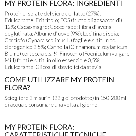
MY PROTEIN FLORA: INGREDIENTI
Proteine isolate del siero del latte (27%);
Edulcorante: Eritritolo; FOS (frutto oligosaccaridi)
12%; Cacao magro; Cocco rapè; Fibra di avena
deglutinata; Albume d’ uovo (9%); Lecitina di soia;
Carciofo (Cynara scolimus L.) foglie e.s. tit. in ac.
clorogenico 2,5%; Cannella (Cinnamonum zeylanicum
Blume) corteccia e.s. ¼; Finocchio (Foeniculum vulgare
Mill) frutti e.s. tit. in olio essenziale 0,5%;
Edulcorante: Glicosidi steviolici da stevia.
COME UTILIZZARE MY PROTEIN
FLORA?
Sciogliere 2 misurini (22 g di prodotto) in 150-200 ml
di acqua e consumare una volta al giorno.
MY PROTEIN FLORA:
CARATTERISTICHE TECNICHE