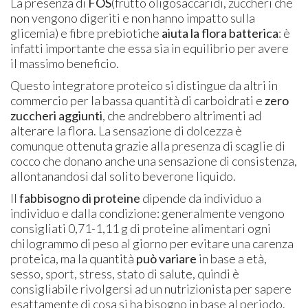
La presenza di
FOS
(frutto oligosaccaridi, zuccheri che
non vengono digeriti e non hanno impatto sulla
glicemia) e fibre prebiotiche
aiuta la flora batterica
: è
infatti importante che essa sia in equilibrio per avere
il massimo beneficio.
Questo integratore proteico si distingue da altri in
commercio per la bassa quantità di carboidrati e
zero
zuccheri aggiunti
, che andrebbero altrimenti ad
alterare la flora. La sensazione di dolcezza è
comunque ottenuta grazie alla presenza di scaglie di
cocco che donano anche una sensazione di consistenza,
allontanandosi dal solito beverone liquido.
Il
fabbisogno di proteine
dipende da individuo a
individuo e dalla condizione: generalmente vengono
consigliati 0,71-1,11 g di proteine alimentari ogni
chilogrammo di peso al giorno per evitare una carenza
proteica, ma la quantità
può variare
in base a età,
sesso, sport, stress, stato di salute, quindi è
consigliabile rivolgersi ad un nutrizionista per sapere
esattamente di cosa si ha bisogno in base al periodo.