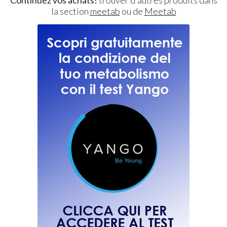
la section
meetab
ou de
Meetab