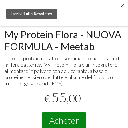
Metabolomic.it
Integratori alimentari
Meetab
My Protein Flora - NUOVA
FORMULA - Meetab
La fonte proteica ad alto assorbimento che aiuta anche
la flora batterica. My Protein Flora è un integratore
alimentare in polvere con edulcorante, a base di
proteine del siero del latte e albume dell’uovo, con
frutto oligosaccaridi (
FOS
).
55
,00
€
Acheter