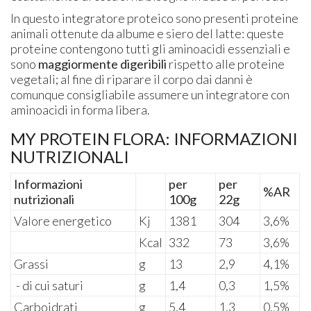
In questo integratore proteico sono presenti proteine
animali ottenute da albume e siero del latte: queste
proteine contengono tutti gli aminoacidi essenziali e
sono
maggiormente digeribili
rispetto alle proteine
vegetali; al fine di riparare il corpo dai danni è
comunque consigliabile assumere un integratore con
aminoacidi in forma libera.
MY PROTEIN FLORA: INFORMAZIONI
NUTRIZIONALI
Informazioni
per
per
%AR
nutrizionali
100g
22g
Valore energetico
Kj
1381
304
3,6%
Kcal
332
73
3,6%
Grassi
g
13
2,9
4,1%
- di cui saturi
g
1,4
0,3
1,5%
Carboidrati
g
5,4
1,3
0,5%