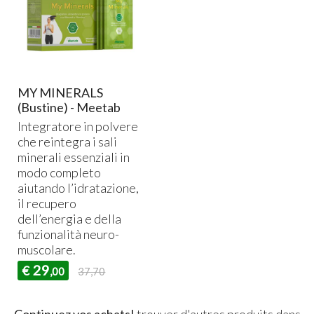
MY MINERALS
(Bustine) - Meetab
Integratore in polvere
che reintegra i sali
minerali essenziali in
modo completo
aiutando l’idratazione,
il recupero
dell’energia e della
funzionalità neuro-
muscolare.
29
€
,00
37,70
Continuez vos achats!
trouver d'autres produits dans