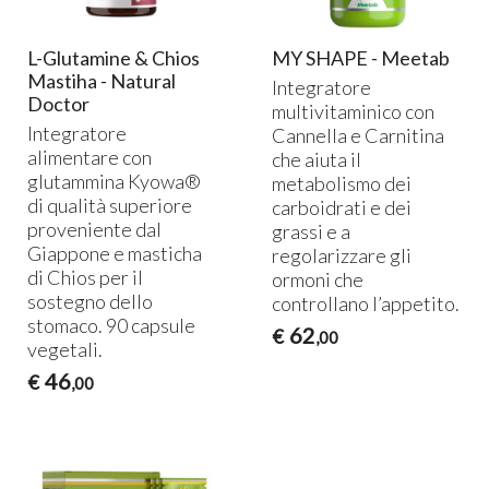
L-Glutamine & Chios
MY SHAPE - Meetab
Mastiha - Natural
Integratore
Doctor
multivitaminico con
Integratore
Cannella e Carnitina
alimentare con
che aiuta il
glutammina Kyowa®
metabolismo dei
di qualità superiore
carboidrati e dei
proveniente dal
grassi e a
Giappone e masticha
regolarizzare gli
di Chios per il
ormoni che
sostegno dello
controllano l’appetito.
stomaco. 90 capsule
62
€
,00
vegetali.
46
€
,00