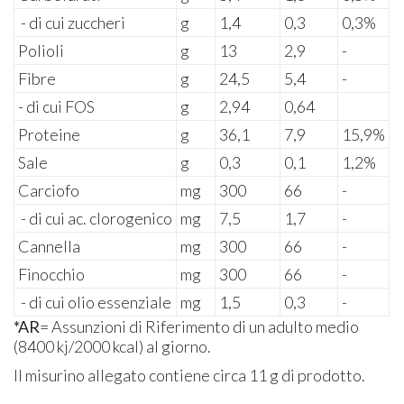
- di cui zuccheri
g
1,4
0,3
0,3%
Polioli
g
13
2,9
-
Fibre
g
24,5
5,4
-
- di cui FOS
g
2,94
0,64
Proteine
g
36,1
7,9
15,9%
Sale
g
0,3
0,1
1,2%
Carciofo
mg
300
66
-
- di cui ac. clorogenico
mg
7,5
1,7
-
Cannella
mg
300
66
-
Finocchio
mg
300
66
-
- di cui olio essenziale
mg
1,5
0,3
-
*AR
= Assunzioni di Riferimento di un adulto medio
(8400 kj/2000 kcal) al giorno.
Il misurino allegato contiene circa 11 g di prodotto.