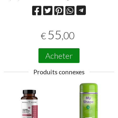
55
,00
€
Acheter
Produits connexes