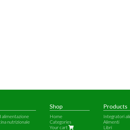
Shop
Products
d alimentazione
Home
Integratori al
cina nutrizionale
Categories
Alimenti
Your cart
Libri