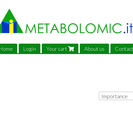
Home
Login
Your cart
About us
Contac
Importance