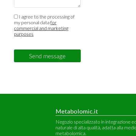
I agree to the processing of
my personal data
for
commercial and marketing
purposes
Send message
Metabolomic.it
Negozio specializzato in integrazione e
naturale di alta qualità, adatta alla medi
metabolomica.