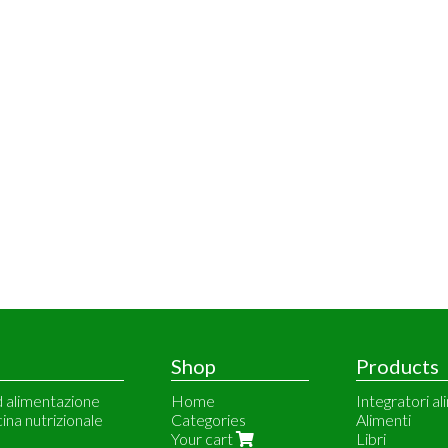
Shop
Products
d alimentazione
Home
Integratori al
cina nutrizionale
Categories
Alimenti
Your cart
Libri