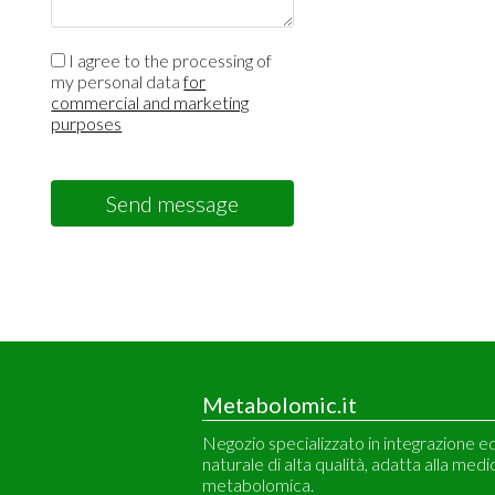
I agree to the processing of
my personal data
for
commercial and marketing
purposes
Send message
Metabolomic.it
Negozio specializzato in integrazione e
naturale di alta qualità, adatta alla medi
metabolomica.