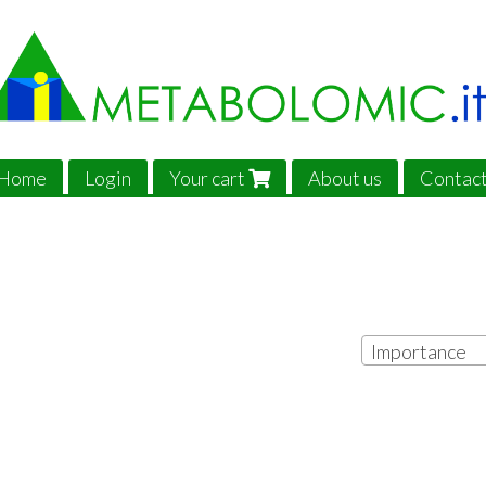
Home
Login
Your cart
About us
Contac
Importance