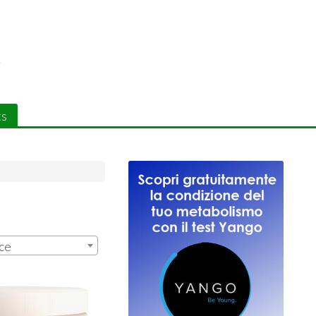
ts
ce