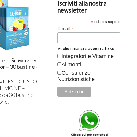
Iscriviti alla nostra
newsletter
*
indicates required
*
E-mail
Voglio rimanere aggiornato su:
Integratori e Vitamine
tes - Srawberry
Alimenti
r – 30 bustine -
Consulenze
Nutrizionistiche
VITES
–
GUSTO
LIMONE
–
 da 30 bustine
one.