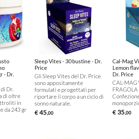
usto
Sleep Vites - 30 bustine - Dr.
Cal-Mag Vi
ano
Price
Lemon flavo
r - Dr.
Dr. Price
Gli Sleep Vites del Dr. Price
CAL
-
MAG
sono appositamente
 di Dr.
FRAGOLA
formulati e progettati per
a di oltre
Confezione
riportare il corpo a un ciclo di
troliti in
monoporzi
sonno naturale.
ne da 243 gr
35
45
€
€
,00
,00