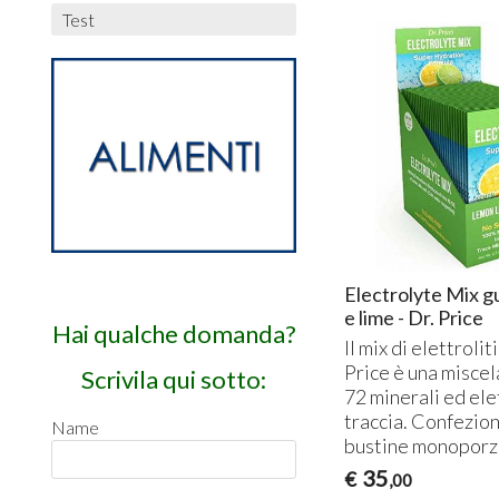
Test
Electrolyte Mix g
e lime - Dr. Price
Hai qualche domanda?
Il mix di elettroliti
Price è una miscel
Scrivila qui sotto:
72 minerali ed elet
traccia. Confezio
Name
bustine monoporz
35
€
,00