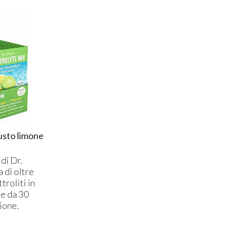
usto limone
 di Dr.
a di oltre
troliti in
ne da 30
ione.