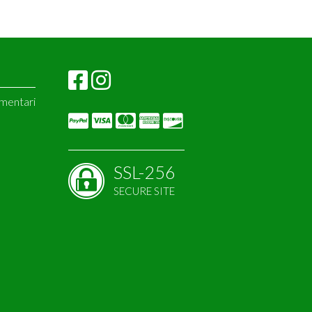
imentari
amins
or
SSL-256
SECURE SITE