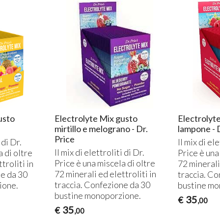
usto
Electrolyte Mix gusto
Electrolyt
e
mirtillo e melograno - Dr.
lampone - D
Price
 di Dr.
Il mix di ele
Il mix di elettroliti di Dr.
a di oltre
Price è una
Price è una miscela di oltre
troliti in
72 minerali 
72 minerali ed elettroliti in
ne da 30
traccia. Co
traccia. Confezione da 30
ione.
bustine mo
bustine monoporzione.
35
€
,00
35
€
,00