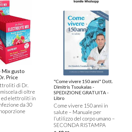
e Mix gusto
r. Price
"Come vivere 150 anni" Dott.
ttroliti di Dr.
Dimitris Tsoukalas -
 miscela di oltre
SPEDIZIONE GRATUITA -
ed elettroliti in
Libro
nfezione da 30
Come vivere 150 anni in
noporzione
salute – Manuale per
l’utilizzo del corpo umano –
SECONDA
RISTAMPA