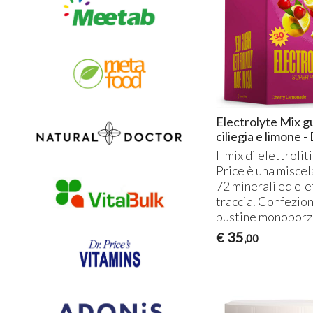
Electrolyte Mix g
ciliegia e limone -
Il mix di elettroliti
Price è una miscel
72 minerali ed elet
traccia. Confezio
bustine monoporz
35
€
,00