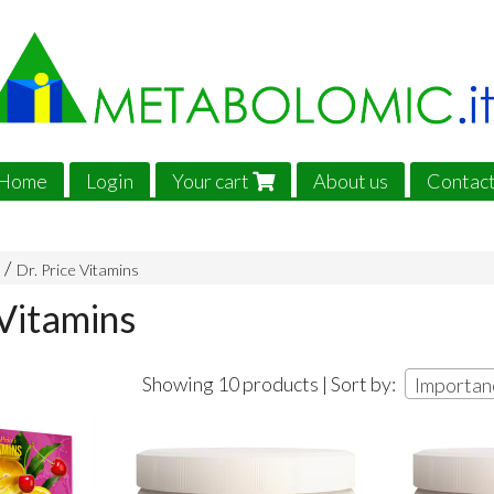
Home
Login
Your cart
About us
Contac
Dr. Price Vitamins
 Vitamins
Showing 10 products | Sort by:
Importan