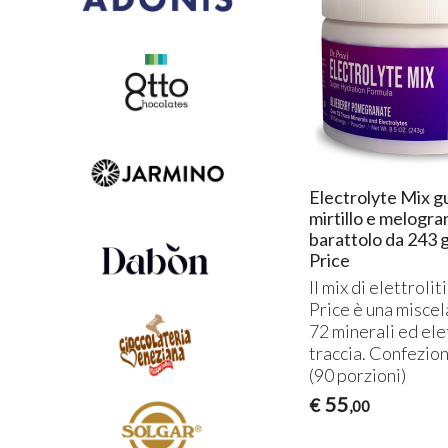
Electrolyte Mix g
mirtillo e melogr
barattolo da 243 g
Price
Il mix di elettroliti
Price è una miscel
72 minerali ed elet
traccia. Confezio
(90 porzioni)
55
€
,00