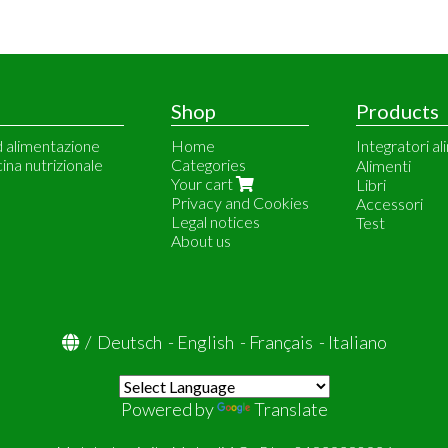
Shop
Products
d alimentazione
Home
Integratori al
cina nutrizionale
Categories
Meetab
Alimenti
Your cart
Vitalbulk
Libri
Privacy and Cookies
Dr. Price Vit
Accessori
Legal notices
Natural Doct
Test
About us
Solgar
/
Deutsch
-
English
-
Français
-
Italiano
Powered by
Translate