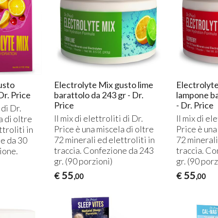
usto
Electrolyte Mix gusto lime
Electrolyt
 Dr. Price
barattolo da 243 gr - Dr.
lampone ba
Price
- Dr. Price
 di Dr.
Il mix di elettroliti di Dr.
Il mix di ele
a di oltre
Price è una miscela di oltre
Price è una
troliti in
72 minerali ed elettroliti in
72 minerali 
ne da 30
traccia. Confezione da 243
traccia. C
ione.
gr. (90 porzioni)
gr. (90 porz
55
55
€
€
,00
,00