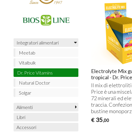
Integratori alimentari
Meetab
Vitalbulk
Electrolyte Mix g
Dr. Price Vitamins
tropical - Dr. Pric
Natural Doctor
Il mix di elettroliti
Price è una miscel
Solgar
72 minerali ed elet
traccia. Confezio
Alimenti
bustine monoporz
Libri
35
€
,00
Accessori