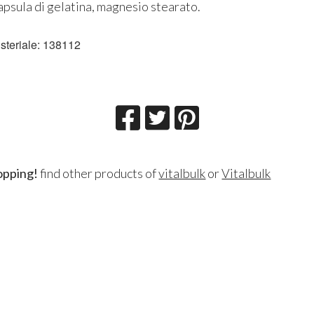
capsula di gelatina, magnesio stearato.
isteriale: 138112
opping!
find other products of
vitalbulk
or
Vitalbulk