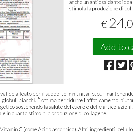
anche un antiossidante idea
stimola la produzione di col
24
,
€
Add to c
 valido alleato per il supporto immunitario, pur mantenendo
globuli bianchi. È ottimo per ridurre l'affaticamento, aiuta
tico sostenendo la salute del cuore e delle articolazioni,
le in quanto stimola la produzione di collagene.
: Vitamin C (come Acido ascorbico). Altri ingredienti: cellul