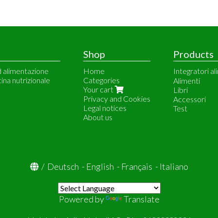
Shop
Products
d alimentazione
Home
Integratori al
cina nutrizionale
Categories
Meetab
Alimenti
Your cart
Vitalbulk
Libri
Privacy and Cookies
Dr. Price Vit
Accessori
Legal notices
Natural Doct
Test
About us
Solgar
/
Deutsch
-
English
-
Français
-
Italiano
Powered by
Translate