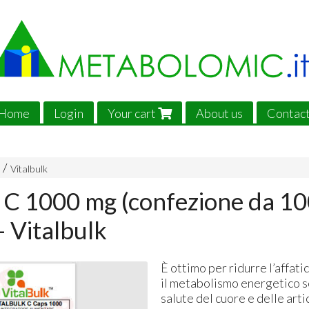
Home
Login
Your cart
About us
Contac
Vitalbulk
 C 1000 mg (confezione da 1
- Vitalbulk
È ottimo per ridurre l’affat
il metabolismo energetico 
salute del cuore e delle arti