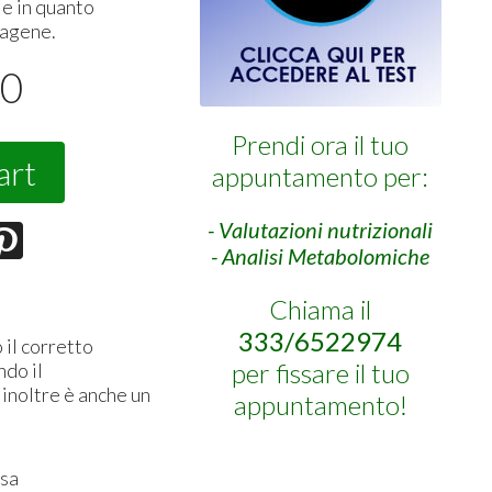
le in quanto
lagene.
00
Prendi ora il tuo
art
appuntamento per:
- Valutazioni nutrizionali
- Analisi Metabolomiche
Chiama il
333/6522974
 il corretto
per fissare il tuo
ndo il
 inoltre è anche un
appuntamento!
osa