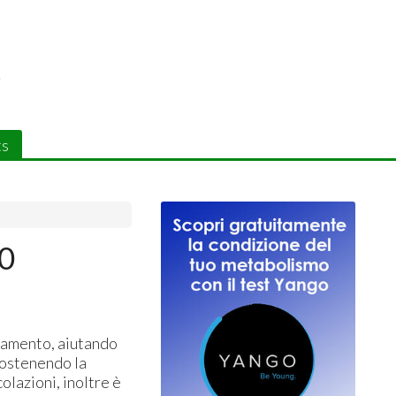
ts
00
icamento, aiutando
sostenendo la
colazioni, inoltre è