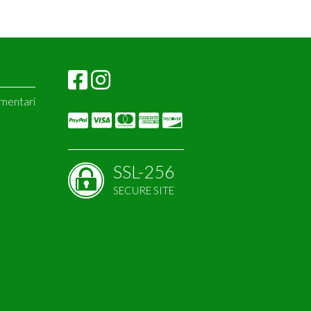
imentari
amins
or
SSL-256
SECURE SITE