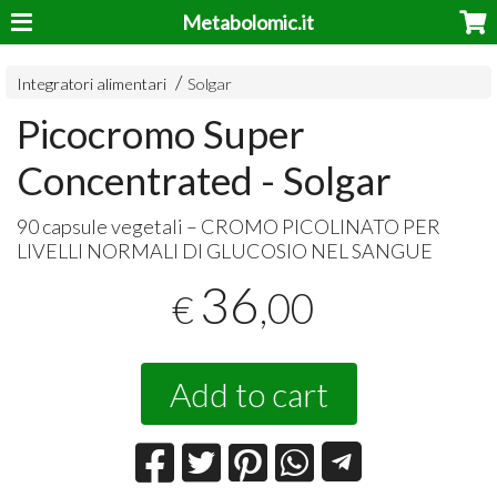
Metabolomic.it
Integratori alimentari
Solgar
Picocromo Super
Concentrated - Solgar
90 capsule vegetali –
CROMO
PICOLINATO
PER
LIVELLI
NORMALI
DI
GLUCOSIO
NEL
SANGUE
36
,00
€
Add to cart