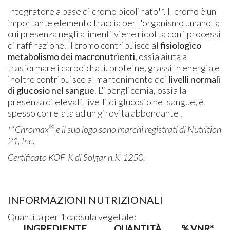
Integratore a base di cromo picolinato**. Il cromo è un
importante elemento traccia per l'organismo umano la
cui presenza negli alimenti viene ridotta con i processi
di raffinazione. Il cromo contribuisce al
fisiologico
metabolismo dei macronutrienti
, ossia aiuta a
trasformare i carboidrati, proteine, grassi in energia e
inoltre contribuisce al mantenimento dei
livelli normali
di glucosio nel sangue
. L'iperglicemia, ossia la
presenza di elevati livelli di glucosio nel sangue, è
spesso correlata ad un girovita abbondante .
®
**Chromax
e il suo logo sono marchi registrati di Nutrition
21, Inc.
Certificato KOF-K di Solgar n.K-1250.
INFORMAZIONI NUTRIZIONALI
Quantità per 1 capsula vegetale:
INGREDIENTE
QUANTITÀ
% VNR*