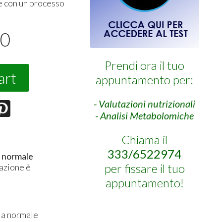
e con un processo
50
Prendi ora il tuo
art
appuntamento per:
- Valutazioni nutrizionali
- Analisi Metabolomiche
Chiama il
333/6522974
a normale
per fissare il tuo
lazione è
appuntamento!
lla normale