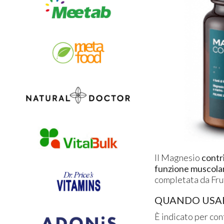
Il Magnesio
contr
funzione muscolar
completata da Frut
QUANDO USA
È indicato per co