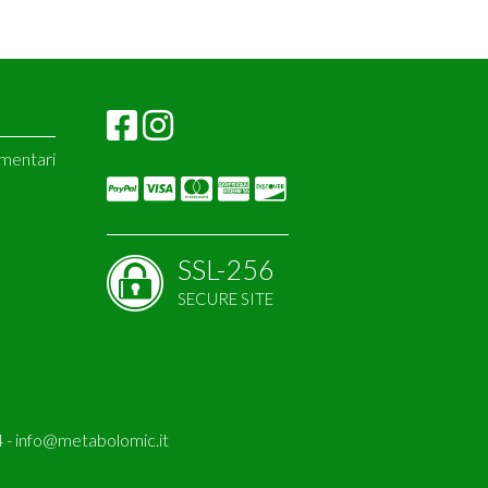
imentari
amins
or
SSL-256
SECURE SITE
 -
info@metabolomic.it