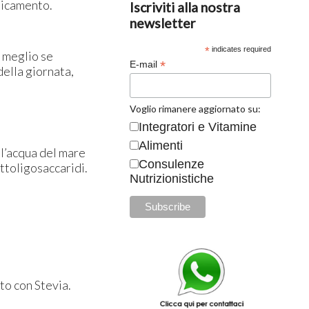
aticamento.
Iscriviti alla nostra
newsletter
*
indicates required
, meglio se
*
E-mail
della giornata,
Voglio rimanere aggiornato su:
Integratori e Vitamine
Alimenti
ll’acqua del mare
Consulenze
ttoligosaccaridi.
Nutrizionistiche
to con Stevia.