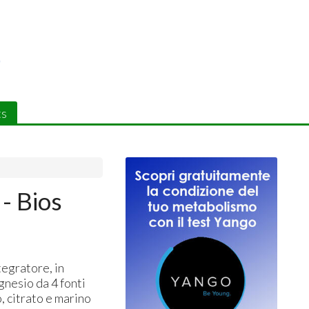
ts
- Bios
egratore, in
nesio da 4 fonti
, citrato e marino