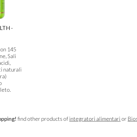
LTH -
con 145
ne, Sali
cidi,
i naturali
ra)
o
leto.
opping!
find other products of
integratori alimentari
or
Bio