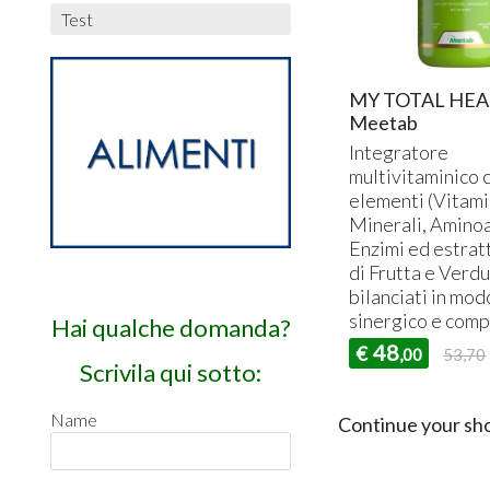
Test
MY TOTAL HEA
Meetab
Integratore
multivitaminico 
elementi (Vitami
Minerali, Aminoa
Enzimi ed estratt
di Frutta e Verdu
bilanciati in mod
sinergico e comp
Hai qualche domanda?
48
€
,00
53,70
Scrivila qui sotto:
Name
Continue your sh