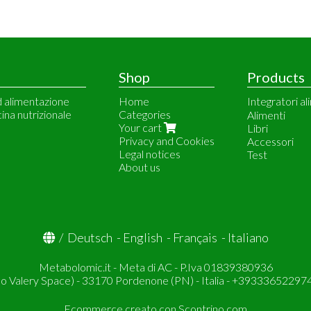
Shop
Products
d alimentazione
Home
Integratori al
cina nutrizionale
Categories
Meetab
Alimenti
Your cart
Vitalbulk
Libri
Privacy and Cookies
Dr. Price Vit
Accessori
Legal notices
Natural Doct
Test
About us
Solgar
/
Deutsch
-
English
-
Français
-
Italiano
Metabolomic.it - Meta di AC - P.Iva 01839380936
so Valery Space) - 33170 Pordenone (PN) - Italia - +393336522974
Ecommerce creato con
Scontrino.com