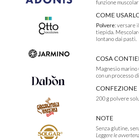
funzione muscolare
COME USARL
Polvere
: versare 
tiepida. Mescolare
lontano dai pasti.
COSA CONTI
Magnesio marino (o
con un processo di
CONFEZIONE
200 g polvere solu
NOTE
Senza glutine, sen
Leggere le avvertenz