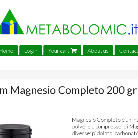
Home
Login
Your cart
About us
Contac
um Magnesio Completo 200 gr 
Magnesio Completo è un int
polvere o compresse, di Mag
diverse: pidolato, carbonato