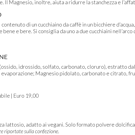
. Il Magnesio, inoltre, aiuta a ridurre la stanchezza e l’aff
O
il contenuto di un cucchiaino da caffè in un bicchiere d’acqua
 bene e bere. Si consiglia da uno a due cucchiaini nell’arco 
ENE
ssido, idrossido, solfato, carbonato, cloruro), estratto da
 evaporazione; Magnesio pidolato, carbonato e citrato, fru
bile | Euro 19,00
za lattosio, adatto ai vegani. Solo formato polvere dolcifica
e riportate sulla confezione.