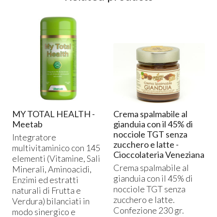
MY TOTAL HEALTH -
Crema spalmabile al
Meetab
gianduia con il 45% di
e
nocciole TGT senza
Integratore
zucchero e latte -
multivitaminico con 145
:
Cioccolateria Veneziana
elementi (Vitamine, Sali
Crema spalmabile al
Minerali, Aminoacidi,
gianduia con il 45% di
Enzimi ed estratti
nocciole
TGT
senza
naturali di Frutta e
zucchero e latte.
Verdura) bilanciati in
a
Confezione 230 gr.
modo sinergico e