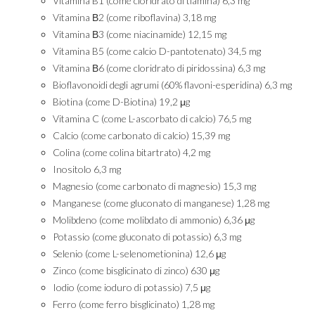
Vitamina B1 (come cloridrato di tiamina) 6,3 mg
Vitamina Β2 (come riboflavina) 3,18 mg
Vitamina Β3 (come niacinamide) 12,15 mg
Vitamina B5 (come calcio D-pantotenato) 34,5 mg
Vitamina Β6 (come cloridrato di piridossina) 6,3 mg
Bioflavonoidi degli agrumi (60% flavoni-esperidina) 6,3 mg
Biotina (come D-Biotina) 19,2 μg
Vitamina C (come L-ascorbato di calcio) 76,5 mg
Calcio (come carbonato di calcio) 15,39 mg
Colina (come colina bitartrato) 4,2 mg
Inositolo 6,3 mg
Magnesio (come carbonato di magnesio) 15,3 mg
Manganese (come gluconato di manganese) 1,28 mg
Molibdeno (come molibdato di ammonio) 6,36 μg
Potassio (come gluconato di potassio) 6,3 mg
Selenio (come L-selenometionina) 12,6 μg
Zinco (come bisglicinato di zinco) 630 μg
Iodio (come ioduro di potassio) 7,5 μg
Ferro (come ferro bisglicinato) 1,28 mg