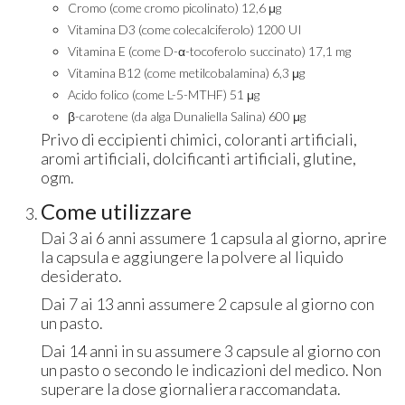
Cromo (come cromo picolinato) 12,6 μg
Vitamina D3 (come colecalciferolo) 1200 UI
Vitamina E (come D-α-tocoferolo succinato) 17,1 mg
Vitamina B12 (come metilcobalamina) 6,3 μg
Acido folico (come L-5-MTHF) 51 μg
β-carotene (da alga Dunaliella Salina) 600 μg
Privo di eccipienti chimici, coloranti artificiali,
aromi artificiali, dolcificanti artificiali, glutine,
ogm.
Come utilizzare
Dai 3 ai 6 anni assumere 1 capsula al giorno, aprire
la capsula e aggiungere la polvere al liquido
desiderato.
Dai 7 ai 13 anni assumere 2 capsule al giorno con
un pasto.
Dai 14 anni in su assumere 3 capsule al giorno con
un pasto o secondo le indicazioni del medico. Non
superare la dose giornaliera raccomandata.