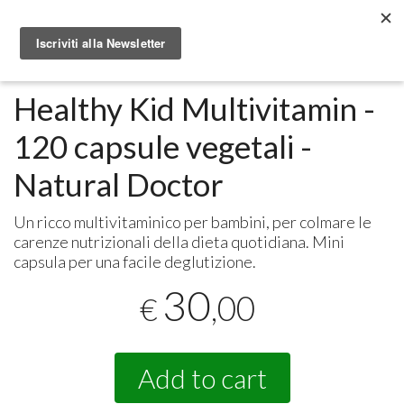
Metabolomic.it
Integratori alimentari
Natural Doctor
Healthy Kid Multivitamin -
120 capsule vegetali -
Natural Doctor
Un ricco multivitaminico per bambini, per colmare le
carenze nutrizionali della dieta quotidiana. Mini
capsula per una facile deglutizione.
30
,00
€
Add to cart