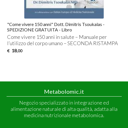
"Come vivere 150 anni" Dott. Dimitris Tsoukalas -
SPEDIZIONE GRATUITA - Libro
Come vivere 150 anni in salute – Manuale per
l’utilizzo del corpo umano –
SECONDA
RISTAMPA
18
€
,00
Metabolomic.it
Negozio specializzato in integrazione ed
alimentazione naturale di alta qualità, adatta alla
medicina nutrizionale metabolomica.