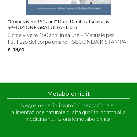
"Come vivere 150 anni" Dott. Dimitris Tsoukalas -
SPEDIZIONE GRATUITA - Libro
Come vivere 150 anni in salute – Manuale per
l’utilizzo del corpo umano –
SECONDA
RISTAMPA
18
€
,00
Metabolomic.it
Negozio specializzato in integrazione ed
alimentazione naturale di alta qualità, adatta alla
medicina nutrizionale metabolomica.