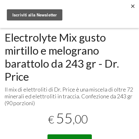
Metabolomic.it
Integratori alimentari
Dr. Price Vitamins
Electrolyte Mix gusto
mirtillo e melograno
barattolo da 243 gr - Dr.
Price
Il mix di elettroliti di Dr. Price è una miscela di oltre 72
minerali ed elettroliti in traccia. Confezione da 243 gr
(90 porzioni)
55
,00
€