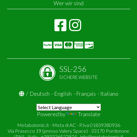
Wer wir sind
SSL-256
SICHERE WEBSITE
/
Deutsch
-
English
-
Français
-
Italiano
Powered by
Translate
Metabolomic.it - Meta di AC - P.Iva 01839380936
Via Prasecco 19 (presso Valery Space) - 33170 Pordenone
(PN) - Italia - +393336522974 -
info@metabolomic.it