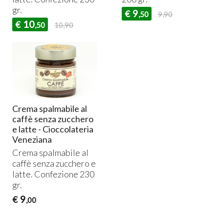
gr.
9
€
,50
9,90
10
€
,50
10,90
Crema spalmabile al
caffè senza zucchero
e latte - Cioccolateria
Veneziana
Crema spalmabile al
caffè senza zucchero e
latte. Confezione 230
gr.
9
€
,00