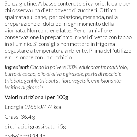
Senza glutine. A basso contenuto di calorie. Ideale per
chi osserva una dieta povera di zuccheri. Ottima
spalmata sul pane, per colazione, merenda, nella
preparazione di dolci ed in ogni momento della
giornata. Non contiene latte. Per una migliore
conservazione la prepariamo in vasi di vetro con tappo
in alluminio. Si consiglia non mettere in frigo ma
degustare a temperatura ambiente. Prima dell’utilizzo
emulsionare con un cucchiaio.
Ingredienti
: Cacao in polvere 30%, edulcorante: maltitolo,
burro di cacao, olio di oliva e girasole, pasta di nocciole
trilobate gentile trilobata , fibre vegetali, emulsionante:
lecitina di girasole.
Valori nutrizionali per 100g
Energia 1965 kJ/474 kcal
Grassi 36,4 g
di cui acidi grassi saturi 5g
carboidrati 34,1g