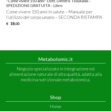
"Come vivere 150 anni" Dott. Dimitris Tsoukalas -
SPEDIZIONE GRATUITA - Libro
Come vivere 150 anni in salute – Manuale per
l’utilizzo del corpo umano –
SECONDA
RISTAMPA
18
€
,00
Metabolomic.it
Negozio specializzato in integrazione ed
alimentazione naturale di alta qualità, adatta alla
medicina nutrizionale metabolomica.
Shop
Home