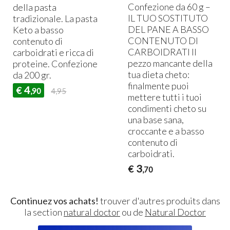
Confezione da 60 g –
della pasta
IL
TUO
SOSTITUTO
tradizionale. La pasta
DEL
PANE
A
BASSO
Keto a basso
CONTENUTO
DI
contenuto di
CARBOIDRATI
Il
carboidrati e ricca di
pezzo mancante della
proteine. Confezione
tua dieta cheto:
da 200 gr.
finalmente puoi
4
€
,90
4,95
mettere tutti i tuoi
condimenti cheto su
una base sana,
croccante e a basso
contenuto di
carboidrati.
3
€
,70
Continuez vos achats!
trouver d'autres produits dans
la section
natural doctor
ou de
Natural Doctor