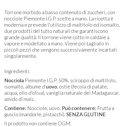
Torrone morbido a basso contenuto di zuccheri, con
nocciole Piemonte I.G.P. scelte a mano. La ricetta è
moderna e prevede l’utilizzo di maltitolo ed isomalto,
due prodotti del tutto naturali che garantiscono
grande qualità. Il torrone viene cotto in caldaie a
vapore e modellato a mano. Viene poi tagliato in
piccoli pezzi che vengono successivamente incartati
singolarmente.
Ingredienti:
Nocciola
Piemonte I.G.P. 50%, sciroppo di maltitolo,
isomalto, albume d’
uovo
, ostie (fecola di patate,
acqua, olio d’oliva), vaniglia naturale del Madagascar,
amido di mais.
Contiene:
Nocciole, uovo.
Può contenere:
Frutta a
guscio (mandorle, pistacchi).
SENZA GLUTINE
Il prodotto non contiene OGM.