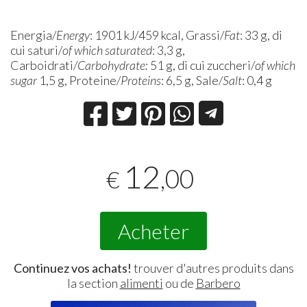
Energia/
Energy
: 1901 kJ/459 kcal, Grassi/
Fat
: 33 g, di
cui saturi/
of which saturated
: 3,3 g,
Carboidrati/
Carbohydrate:
51 g, di cui zuccheri/
of which
sugar
1,5 g, Proteine/
Proteins
: 6,5 g, Sale/
Salt
: 0,4 g
12
,00
€
Acheter
Continuez vos achats!
trouver d'autres produits dans
la section
alimenti
ou de
Barbero